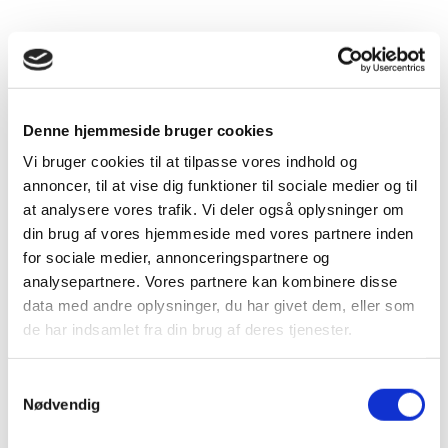
Tilbagebetaling ydes uanset bestemmelsen i
ELAL
§ 11
, stk. 5, om fradragsret i samme omfang, som
virksomheden har fradragsret for moms for
elektricitet og varme. Elbilvirksomheden skal
Denne hjemmeside bruger cookies
således ikke i dette særlige tilfælde opfylde
Vi bruger cookies til at tilpasse vores indhold og
betingelsen om, at fradragsretten gælder i samme
annoncer, til at vise dig funktioner til sociale medier og til
omfang, som virksomheden har fradragsret for
at analysere vores trafik. Vi deler også oplysninger om
moms for elektricitet og varme.
din brug af vores hjemmeside med vores partnere inden
for sociale medier, annonceringspartnere og
Udbydere på markedet
analysepartnere. Vores partnere kan kombinere disse
data med andre oplysninger, du har givet dem, eller som
de har indsamlet fra din brug af deres tjenester.
Der findes mange forskellige udbydere af
ladestandere og -bokse til erhverv på markedet.
Samtykkevalg
Hos ladeoperatørerne kan jeres virksomhed købe
Nødvendig
eller leje ladeudstyr og eventuelt få abonnement