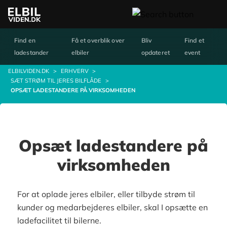
Find en
Få et overblik over
Bliv
Find et
ladestander
elbiler
opdateret
event
ELBILVIDEN.DK
>
ERHVERV
>
SÆT STRØM TIL JERES BILFLÅDE
>
OPSÆT LADESTANDERE PÅ VIRKSOMHEDEN
Opsæt ladestandere på
virksomheden
For at oplade jeres elbiler, eller tilbyde strøm til
kunder og medarbejderes elbiler, skal I opsætte en
ladefacilitet til bilerne.