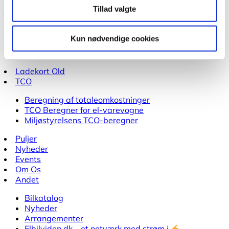
Tillad valgte
Boligorganisationer
Planlægning af ladeløsninger
Kun nødvendige cookies
Vejledninger
Cases fra boligorganisationer
Ladekort Old
TCO
Beregning af totaleomkostninger
TCO Beregner for el-varevogne
Miljøstyrelsens TCO-beregner
Puljer
Nyheder
Events
Om Os
Andet
Bilkatalog
Nyheder
Arrangementer
Elbilviden.dk – et netværk med strøm i