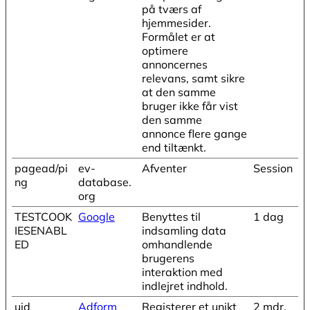
på tværs af
hjemmesider.
Formålet er at
optimere
annoncernes
relevans, samt sikre
at den samme
bruger ikke får vist
den samme
annonce flere gange
end tiltænkt.
pagead/pi
ev-
Afventer
Session
ng
database.
org
TESTCOOK
Google
Benyttes til
1 dag
IESENABL
indsamling data
ED
omhandlende
brugerens
interaktion med
indlejret indhold.
uid
Adform
Registerer et unikt
2 mdr.