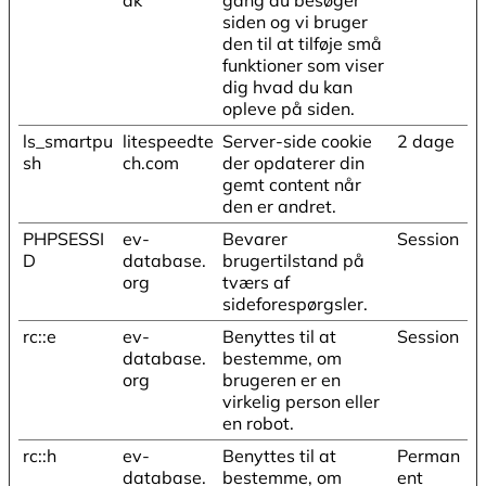
dk
gang du besøger
siden og vi bruger
den til at tilføje små
funktioner som viser
dig hvad du kan
opleve på siden.
ls_smartpu
litespeedte
Server-side cookie
2 dage
sh
ch.com
der opdaterer din
gemt content når
den er andret.
PHPSESSI
ev-
Bevarer
Session
D
database.
brugertilstand på
org
tværs af
sideforespørgsler.
rc::e
ev-
Benyttes til at
Session
database.
bestemme, om
org
brugeren er en
virkelig person eller
en robot.
rc::h
ev-
Benyttes til at
Perman
database.
bestemme, om
ent