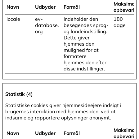
Maksimal
Navn
Udbyder
Formål
opbevarin
locale
ev-
Indeholder den
180
database.
besøgendes sprog-
dage
org
og landeindstilling.
Dette giver
hjemmesiden
mulighed for at
formatere
hjemmesiden efter
disse indstillinger.
Statistik (4)
Statistiske cookies giver hjemmesideejere indsigt i
brugernes interaktion med hjemmesiden, ved at
indsamle og rapportere oplysninger anonymt.
Maksimal
Navn
Udbyder
Formål
opbevarin