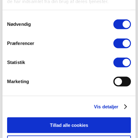
de har indsamlet fra din brug af deres tjenester.
Overvejelser om elbiler
Hvordan fremmer kommuner elbiler?
Love og regler for det offentlige
Samtykkevalg
Guides til offentlige
Nødvendig
Cases fra kommuner
Hvad koster en elbil?
Totale omkostninger
Præferencer
Registreringsafgift
Ejerafgifter
Ladeinfrastruktur
Statistik
Ladestrategier i kommuner
Ladeinfrastruktur i byen
Hvad koster ladeinfrastruktur?
Marketing
Køb og udbud af ladeinfrastruktur
Kontrakter for ladeinfrastruktur
Ladeinfrastruktur i turistområder
Ladepunktsberegner til kommuner
Vis detaljer
Teknisk viden om
Brand i elbiler
Ordbog for elbiler
Tillad alle cookies
Elbilbatterier
Elbilers klimapåvirkning