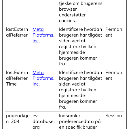
tjekke om brugerens
browser
understøtter
cookies.
lastExtern
Meta
Identificere hvordan
Perman
alReferrer
Platforms,
brugeren har tilgået
ent
Inc.
siden ved at
registrere hvilken
hjemmeside
brugeren kommer
fra.
lastExtern
Meta
Identificere hvordan
Perman
alReferrer
Platforms,
brugeren har tilgået
ent
Time
Inc.
siden ved at
registrere hvilken
hjemmeside
brugeren kommer
fra.
pagead/ge
ev-
Indsamler
Session
n_204
database.
præferencedata på
org
en specifik bruger