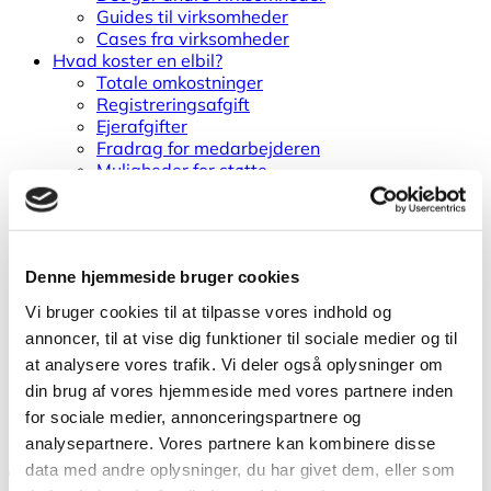
Guides til virksomheder
Cases fra virksomheder
Hvad koster en elbil?
Totale omkostninger
Registreringsafgift
Ejerafgifter
Fradrag for medarbejderen
Muligheder for støtte
Sæt strøm til jeres bilflåde
Opsæt ladestandere på virksomheden
Ladestandere i byen
Ladestik
Denne hjemmeside bruger cookies
Hvad koster ladestandere?
International ladning
Vi bruger cookies til at tilpasse vores indhold og
Elbil som firmabil
annoncer, til at vise dig funktioner til sociale medier og til
Teknisk viden om
at analysere vores trafik. Vi deler også oplysninger om
Brand i elbiler
Ordbog for elbiler
din brug af vores hjemmeside med vores partnere inden
Elbilbatterier
for sociale medier, annonceringspartnere og
Elbilers klimapåvirkning
analysepartnere. Vores partnere kan kombinere disse
data med andre oplysninger, du har givet dem, eller som
Offentlig