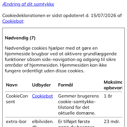
Ændring af dit samtykke
Cookiedeklarationen er sidst opdateret d. 15/07/2026 af
Cookiebot
:
Nødvendig (7)
Nødvendige cookies hjælper med at gøre en
hjemmeside brugbar ved at aktivere grundlæggende
funktioner såsom side-navigation og adgang til sikre
områder af hjemmesiden. Hjemmesiden kan ikke
fungere ordentligt uden disse cookies.
Maksimal
Navn
Udbyder
Formål
opbevarin
CookieCon
Cookiebot
Gemmer brugerens
1 år
sent
cookie-samtykke-
tilstand for det
aktuelle domæne.
extra-bar
elbilviden.
Er tilføjet første
23 mdr.