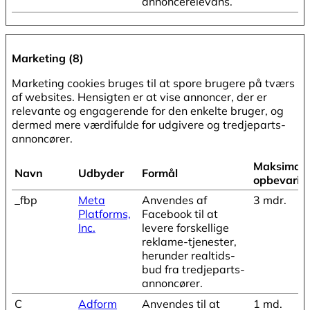
annoncerelevans.
Marketing (8)
Marketing cookies bruges til at spore brugere på tværs
af websites. Hensigten er at vise annoncer, der er
relevante og engagerende for den enkelte bruger, og
dermed mere værdifulde for udgivere og tredjeparts-
annoncører.
Maksimal
Navn
Udbyder
Formål
opbevarin
_fbp
Meta
Anvendes af
3 mdr.
Platforms,
Facebook til at
Inc.
levere forskellige
reklame-tjenester,
herunder realtids-
bud fra tredjeparts-
annoncører.
C
Adform
Anvendes til at
1 md.