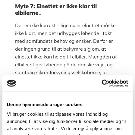
Myte 7: Elnettet er ikke klar til
elbilerne
Det er ikke korrekt – lige nu er elnettet måske
ikke klart, men det udbygges løbende i takt
med samfundets behov og ønsker. Derfor er
der ingen grund til at bekymre sig om, at
elnettet ikke kan holde til elbiler. Mængden af
elbiler stiger løbende på de danske veje, og
samtidig sikrer forsyningsselskaberne, at
elnettet tilpasses til behovet.
Der laves løbende politiske aftaler, der sikrer,
at Danmark omstiller elproduktionen til grøn
Denne hjemmeside bruger cookies
strøm. Det betyder, at jo længere tid, du kører i
Vi bruger cookies til at tilpasse vores indhold og
en elbil, des grønnere bliver den, for den
annoncer, til at vise dig funktioner til sociale medier og til
oplades jo med det strømmiks, der findes i
at analysere vores trafik. Vi deler også oplysninger om
elnettet.