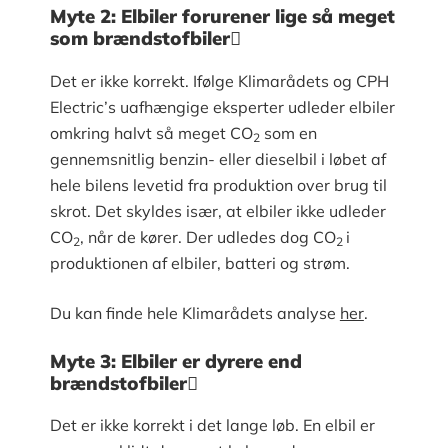
Myte 2: Elbiler forurener lige så meget
som brændstofbiler
Det er ikke korrekt. Ifølge Klimarådets og CPH
Electric’s uafhængige eksperter udleder elbiler
omkring halvt så meget CO
som en
2
gennemsnitlig benzin- eller dieselbil i løbet af
hele bilens levetid fra produktion over brug til
skrot. Det skyldes især, at elbiler ikke udleder
CO
, når de kører. Der udledes dog CO
i
2
2
produktionen af elbiler, batteri og strøm.
Du kan finde hele Klimarådets analyse
her
.
Myte 3: Elbiler er dyrere end
brændstofbiler
Det er ikke korrekt i det lange løb. En elbil er