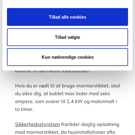
Myte 9: Jeg kan altid bruge
Tillad alle cookies
mormorstikket til at oplade min elbil i
en almindelig stikkontakt
Tillad valgte
Det er ikke korrekt.
Mormorstikket er en nødløsning, som kan
Kun nødvendige cookies
bruges, når du har brug for lidt strøm til at
komme til nærmeste ladestander.
Hvis du er nødt til at bruge mormorstikket, skal
du sikre dig, at kablet max lader med seks
ampere, som svarer til 1,4 kW og maksimalt i
to timer.
Sikkerhedsstyrelsen
fraråder daglig opladning
med mormorstikket, da husinstallationer ofte