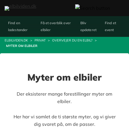
Find en
Få et overblik over
Bliv
Find et
ladestander
elbiler
opdateret
event
ELBILVIDEN.DK
>
PRIVAT
>
OVERVEJER DU EN ELBIL?
>
MYTER OM ELBILER
Myter om elbiler
Der eksisterer mange forestillinger myter om
elbiler.
Her har vi samlet de ti største myter, og vi giver
dig svaret på, om de passer.