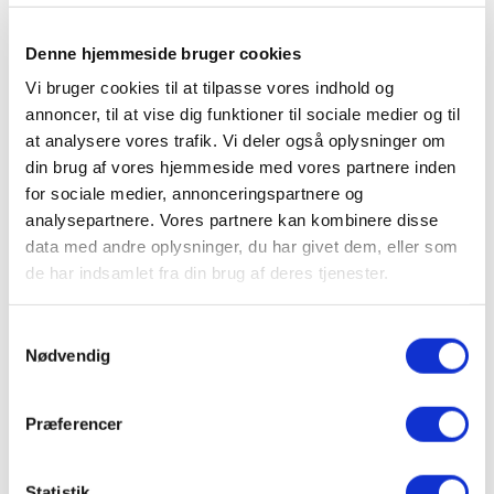
Denne hjemmeside bruger cookies
Hjemmeplejen i Ishøj
Vi bruger cookies til at tilpasse vores indhold og
sværger til elbiler
annoncer, til at vise dig funktioner til sociale medier og til
at analysere vores trafik. Vi deler også oplysninger om
din brug af vores hjemmeside med vores partnere inden
I Ishøj Kommune er ca. 70 % af kommunens
for sociale medier, annonceringspartnere og
biler elbiler, og resten bliver skiftet ud
analysepartnere. Vores partnere kan kombinere disse
løbende. I hjemmeplejen kører 12 ud af 14
data med andre oplysninger, du har givet dem, eller som
biler på el. Og medarbejderne er ellevilde
de har indsamlet fra din brug af deres tjenester.
med elbilerne
Samtykkevalg
Nødvendig
Læs casen her
Præferencer
Statistik