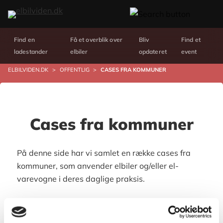
Find en
Få et overblik over
Bliv
Find et
ladestander
elbiler
opdateret
event
ELBILVIDEN.DK
>
OFFENTLIG
>
CASES FRA KOMMUNER
Cases fra kommuner
På denne side har vi samlet en række cases fra
kommuner, som anvender elbiler og/eller el-
varevogne i deres daglige praksis.
Foto: Region Hovedstaden