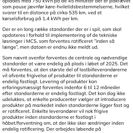
oplades med 750 kWh på de 45 minutter der er påkrævet
som pause jævnfør køre-hviletidsbestemmelserne, hvilket
svarer til en distance på cirka 535 km, ved et
kørselsforbrug på 1,4 kWh per km.
Der er en lang række standarder der er i spil, som skal
opdateres i forhold til implementering af de tekniske
løsninger i MCS, som forventes ratificeret ”inden så
længe”, men datoen er endnu ikke meldt ud.
Som nævnt ovenfor forventes de centrale og nødvendige
standarder at være endelig på plads i løbet af 2025. Det
må forventes, at den største del af lastbilleverandørerne
vil afvente frigivelse af produkter til standarderne er
endelig fastlagt. Levering af produkter kan
erfaringsmæssigt forventes indenfor 6 til 12 måneder
efter standarderne er endelig fastlagt. Det kan dog ikke
udelukkes, at enkelte producenter vælger at introducere
produkter på markedet inden standarderne ligger fast og
er ratificeret. Enkelte leverandører vil nok frigive
produkter inden standarderne er fastlagt i
håbet/forventning om, at der ikke sker ændringer inden
endelig ratificering. Der arbejdes løbende på