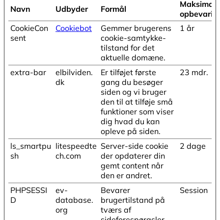
Maksimal
Navn
Udbyder
Formål
opbevarin
CookieCon
Cookiebot
Gemmer brugerens
1 år
sent
cookie-samtykke-
tilstand for det
aktuelle domæne.
extra-bar
elbilviden.
Er tilføjet første
23 mdr.
dk
gang du besøger
siden og vi bruger
den til at tilføje små
funktioner som viser
dig hvad du kan
opleve på siden.
ls_smartpu
litespeedte
Server-side cookie
2 dage
sh
ch.com
der opdaterer din
gemt content når
den er andret.
PHPSESSI
ev-
Bevarer
Session
D
database.
brugertilstand på
org
tværs af
sideforespørgsler.