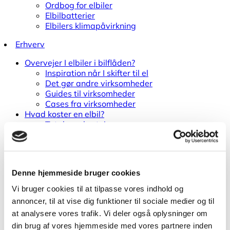
Ordbog for elbiler
Elbilbatterier
Elbilers klimapåvirkning
Erhverv
Overvejer I elbiler i bilflåden?
Inspiration når I skifter til el
Det gør andre virksomheder
Guides til virksomheder
Cases fra virksomheder
Hvad koster en elbil?
Totale omkostninger
Registreringsafgift
Ejerafgifter
Fradrag for medarbejderen
Muligheder for støtte
Denne hjemmeside bruger cookies
Sæt strøm til jeres bilflåde
Opsæt ladestandere på virksomheden
Vi bruger cookies til at tilpasse vores indhold og
Ladestandere i byen
annoncer, til at vise dig funktioner til sociale medier og til
Ladestik
at analysere vores trafik. Vi deler også oplysninger om
Hvad koster ladestandere?
din brug af vores hjemmeside med vores partnere inden
International ladning