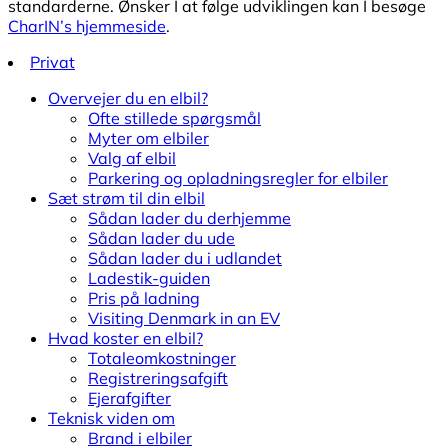
standarderne. Ønsker I at følge udviklingen kan I besøge
CharIN’s hjemmeside
.
Privat
Overvejer du en elbil?
Ofte stillede spørgsmål
Myter om elbiler
Valg af elbil
Parkering og opladningsregler for elbiler
Sæt strøm til din elbil
Sådan lader du derhjemme
Sådan lader du ude
Sådan lader du i udlandet
Ladestik-guiden
Pris på ladning
Visiting Denmark in an EV
Hvad koster en elbil?
Totaleomkostninger
Registreringsafgift
Ejerafgifter
Teknisk viden om
Brand i elbiler