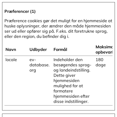
Præferencer (1)
Præference cookies gør det muligt for en hjemmeside at
huske oplysninger, der ændrer den måde hjemmesiden
ser ud eller opfører sig på. F.eks. dit foretrukne sprog,
eller den region, du befinder dig i.
Maksimal
Navn
Udbyder
Formål
opbevarin
locale
ev-
Indeholder den
180
database.
besøgendes sprog-
dage
org
og landeindstilling.
Dette giver
hjemmesiden
mulighed for at
formatere
hjemmesiden efter
disse indstillinger.