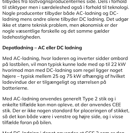
tilbydes fra lastvognsproducenternes side. Dels i forhold
til stiktyper men i særdeleshed også i forhold til teknologi.
Nogle producenter tilbyder både AC-ladning og DC-
ladning mens andre alene tilbyder DC ladning. Det udgør
ikke et større teknisk problem, men økonomisk er der
nogle væsentlige forskelle og det samme gælder
ladehastigheden.
Depotladning – AC eller DC ladning
Med AC-ladning, hvor laderen og inverter sidder ombord
på lastbilen, vil man typisk kunne lade med op til 22 kW
hvorimod man med DC-ladning som regel ligger noget
højere – typisk mellem 25 og 75 kW afhængig af hvilket
ladevindue der er tilgængeligt og størrelsen på
batterierne.
Med AC-ladning anvendes generelt Type 2 stik og i
enkelte tilfælde kan man opleve, at der anvendes CEE
stik. Der er ikke nogen standard for placeringen af stikket,
så det kan både være i venstre og højre side, og i visse
tilfælde foran på bilen.
Med DC-ladning i depot anvendes et CCS 2 som er den