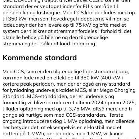
standard der er vedtaget indenfor EU’s område til
personbiler og lastvogne. Med CCS kan der lades med op
til 350 kW, men som hovedregel i depoterne vil man se
ladeudstyr der kan levere op til 75 kW og ofte med et
system der tilsikrer at strømmen fordeles i forhold til det
aktuelle behov på bilerne og den tilgængelige
strømmængde – såkaldt load-balancing.
Kommende standard
Med CCS, som er den tilgængelige ladestandard i dag,
kan man lade med en effekt op til 350 kW (400 kW i
kortere peak perioder), men der er også en ny standard
for lynladning undervejs kaldet MCS, eller Mega Charging
Standard. MCS-standarden, der er undervejs og
formentlig vil blive introduceret ultimo 2024 / primo 2025,
tillader opladning med op til 3,75 MW, altså mere end ti
gange så hurtigt, som med CCS-standarden. I første
omgang introduceres dog 1 MW opladning, men allerede
her betyder det, at eksempelvis en el-lastbil med et
batteri på 1 MWh, der oplades med 1 MW, vil kunne