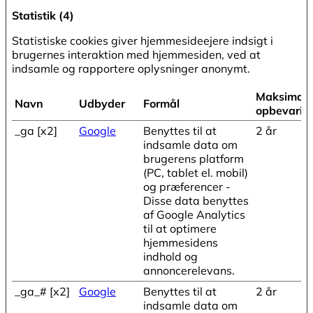
Statistik (4)
Statistiske cookies giver hjemmesideejere indsigt i
brugernes interaktion med hjemmesiden, ved at
indsamle og rapportere oplysninger anonymt.
Maksimal
Navn
Udbyder
Formål
opbevarin
_ga [x2]
Google
Benyttes til at
2 år
indsamle data om
brugerens platform
(PC, tablet el. mobil)
og præferencer -
Disse data benyttes
af Google Analytics
til at optimere
hjemmesidens
indhold og
annoncerelevans.
_ga_# [x2]
Google
Benyttes til at
2 år
indsamle data om