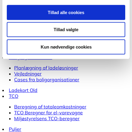
Kontrakter for ladeinfrastruktur
Ladeinfrastruktur i turistområder
Tillad alle cookies
Ladepunktsberegner til kommuner
Teknisk viden om
Brand i elbiler
Tillad valgte
Ordbog for elbiler
Elbilbatterier
Elbilers klimapåvirkning
Kun nødvendige cookies
Boligorganisationer
Planlægning af ladeløsninger
Vejledninger
Cases fra boligorganisationer
Ladekort Old
TCO
Beregning af totaleomkostninger
TCO Beregner for el-varevogne
Miljøstyrelsens TCO-beregner
Puljer