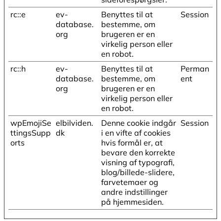
rc::e
ev-
Benyttes til at
Session
database.
bestemme, om
org
brugeren er en
virkelig person eller
en robot.
rc::h
ev-
Benyttes til at
Perman
database.
bestemme, om
ent
org
brugeren er en
virkelig person eller
en robot.
wpEmojiSe
elbilviden.
Denne cookie indgår
Session
ttingsSupp
dk
i en vifte af cookies
orts
hvis formål er, at
bevare den korrekte
visning af typografi,
blog/billede-slidere,
farvetemaer og
andre indstillinger
på hjemmesiden.