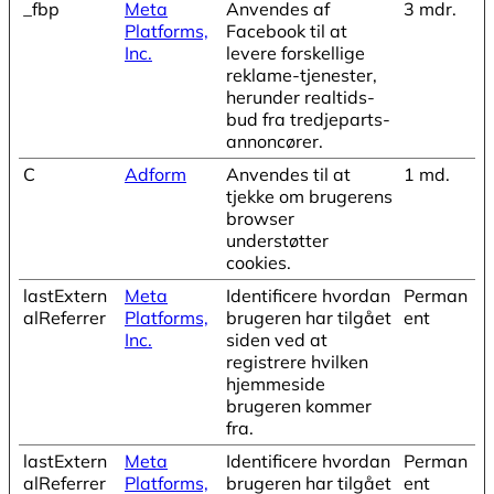
_fbp
Meta
Anvendes af
3 mdr.
Platforms,
Facebook til at
Inc.
levere forskellige
reklame-tjenester,
herunder realtids-
bud fra tredjeparts-
annoncører.
C
Adform
Anvendes til at
1 md.
tjekke om brugerens
browser
understøtter
cookies.
lastExtern
Meta
Identificere hvordan
Perman
alReferrer
Platforms,
brugeren har tilgået
ent
Inc.
siden ved at
registrere hvilken
hjemmeside
brugeren kommer
fra.
lastExtern
Meta
Identificere hvordan
Perman
alReferrer
Platforms,
brugeren har tilgået
ent