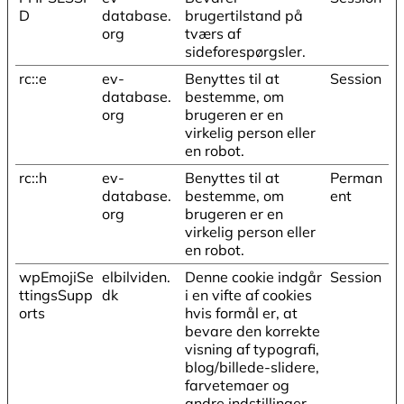
D
database.
brugertilstand på
org
tværs af
sideforespørgsler.
rc::e
ev-
Benyttes til at
Session
database.
bestemme, om
org
brugeren er en
virkelig person eller
en robot.
rc::h
ev-
Benyttes til at
Perman
database.
bestemme, om
ent
org
brugeren er en
virkelig person eller
en robot.
wpEmojiSe
elbilviden.
Denne cookie indgår
Session
ttingsSupp
dk
i en vifte af cookies
orts
hvis formål er, at
bevare den korrekte
visning af typografi,
blog/billede-slidere,
farvetemaer og
andre indstillinger