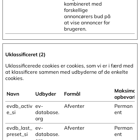
kombineret med
forskellige
annoncørers bud på
at vise annoncer for
brugeren.
Uklassificeret (2)
Uklassificerede cookies er cookies, som vi er i færd med
at klassificere sammen med udbyderne af de enkelte
cookies.
Maksimal
Navn
Udbyder
Formål
opbevarin
evdb_activ
ev-
Afventer
Perman
e_si
database.
ent
org
evdb_last_
ev-
Afventer
Perman
preset_si
database.
ent