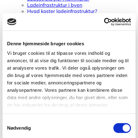
Ladeinfrastruktur i byen
Hvad koster ladeinfrastruktur?
Køb og udbud af ladeinfrastruktur
Kontrakter for ladeinfrastruktur
Ladeinfrastruktur i turistområder
Ladepunktsberegner til kommuner
Teknisk viden om
Denne hjemmeside bruger cookies
Brand i elbiler
Vi bruger cookies til at tilpasse vores indhold og
Ordbog for elbiler
Elbilbatterier
annoncer, til at vise dig funktioner til sociale medier og til
Elbilers klimapåvirkning
at analysere vores trafik. Vi deler også oplysninger om
din brug af vores hjemmeside med vores partnere inden
Boligorganisationer
for sociale medier, annonceringspartnere og
Planlægning af ladeløsninger
analysepartnere. Vores partnere kan kombinere disse
Vejledninger
data med andre oplysninger, du har givet dem, eller som
Cases fra boligorganisationer
de har indsamlet fra din brug af deres tjenester.
Ladekort Old
TCO
Samtykkevalg
Nødvendig
Beregning af totaleomkostninger
TCO Beregner for el-varevogne