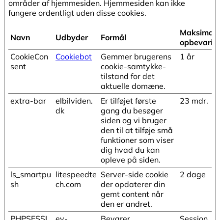
områder af hjemmesiden. Hjemmesiden kan ikke
fungere ordentligt uden disse cookies.
Maksimal
Navn
Udbyder
Formål
opbevarin
CookieCon
Cookiebot
Gemmer brugerens
1 år
sent
cookie-samtykke-
tilstand for det
aktuelle domæne.
extra-bar
elbilviden.
Er tilføjet første
23 mdr.
dk
gang du besøger
siden og vi bruger
den til at tilføje små
funktioner som viser
dig hvad du kan
opleve på siden.
ls_smartpu
litespeedte
Server-side cookie
2 dage
sh
ch.com
der opdaterer din
gemt content når
den er andret.
PHPSESSI
ev-
Bevarer
Session