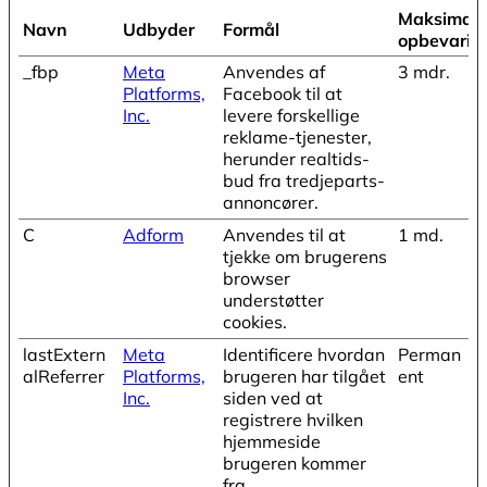
Maksimal
Navn
Udbyder
Formål
opbevarin
_fbp
Meta
Anvendes af
3 mdr.
Platforms,
Facebook til at
Inc.
levere forskellige
reklame-tjenester,
herunder realtids-
bud fra tredjeparts-
annoncører.
C
Adform
Anvendes til at
1 md.
tjekke om brugerens
browser
understøtter
cookies.
lastExtern
Meta
Identificere hvordan
Perman
alReferrer
Platforms,
brugeren har tilgået
ent
Inc.
siden ved at
registrere hvilken
hjemmeside
brugeren kommer
fra.