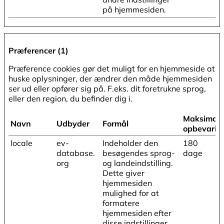
på hjemmesiden.
Præferencer (1)
Præference cookies gør det muligt for en hjemmeside at
huske oplysninger, der ændrer den måde hjemmesiden
ser ud eller opfører sig på. F.eks. dit foretrukne sprog,
eller den region, du befinder dig i.
Maksimal
Navn
Udbyder
Formål
opbevarin
locale
ev-
Indeholder den
180
database.
besøgendes sprog-
dage
org
og landeindstilling.
Dette giver
hjemmesiden
mulighed for at
formatere
hjemmesiden efter
disse indstillinger.