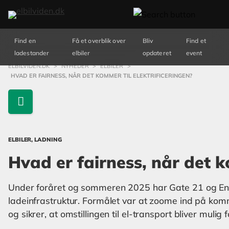
Find en
Få et overblik over
Bliv
Find et
ladestander
elbiler
opdateret
event
ELBILVIDEN.DK
>
NYHEDER
>
ELBILER
>
HVAD ER FAIRNESS, NÅR DET KOMMER TIL ELEKTRIFICERINGEN?
ELBILER, LADNING
Hvad er fairness, når det k
Under foråret og sommeren 2025 har Gate 21 og Ene
ladeinfrastruktur. Formålet var at zoome ind på komm
og sikrer, at omstillingen til el-transport bliver mulig f