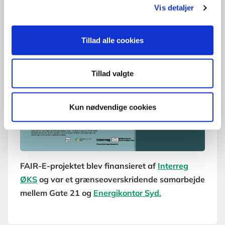
up ladestandere. Pointen er at tænke nyt og
Vis detaljer
praktisk, så ladeinfrastrukturen kan gøres
tilgængelig for alle.
Tillad alle cookies
Tillad valgte
Kun nødvendige cookies
FAIR-E-projektet blev finansieret af
Interreg
ØKS
og var et grænseoverskridende samarbejde
mellem Gate 21 og
Energikontor Syd.