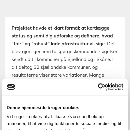
Projektet havde et klart formål: at kortlægge
status og samtidig udforske og definere, hvad
“fair” og “robust” ladeinfrastruktur vil sige
. Det
blev gjort gennem to spørgeskemaundersøgelser
sendt ud til kommuner på Sjælland og i Skåne. I
alt deltog 32 sjællandske kommuner, og
resultaterne viser store variationer. Mange
kommuner efterspørger fx bedre værktøjer og
fælles vejledninger til planlægningen. Samtidig er
der bred vilje til at fremme lighed i adgangen til
ladning, men juridiske og strukturelle barrierer
Denne hjemmeside bruger cookies
gør det svært – især for borgere med
Vi bruger cookies til at tilpasse vores indhold og
funktionsnedsættelse eller handicap og borgere
annoncer, til at vise dig funktioner til sociale medier og til
uden mulighed for at lade derhjemme.