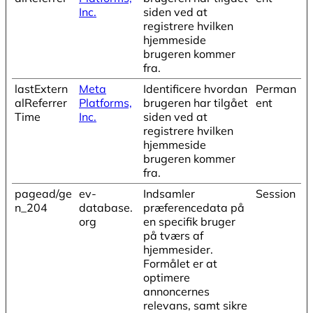
Inc.
siden ved at
registrere hvilken
hjemmeside
brugeren kommer
fra.
lastExtern
Meta
Identificere hvordan
Perman
alReferrer
Platforms,
brugeren har tilgået
ent
Time
Inc.
siden ved at
registrere hvilken
hjemmeside
brugeren kommer
fra.
pagead/ge
ev-
Indsamler
Session
n_204
database.
præferencedata på
org
en specifik bruger
på tværs af
hjemmesider.
Formålet er at
optimere
annoncernes
relevans, samt sikre