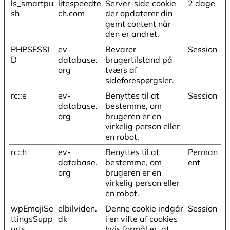
ls_smartpu
litespeedte
Server-side cookie
2 dage
sh
ch.com
der opdaterer din
gemt content når
den er andret.
PHPSESSI
ev-
Bevarer
Session
D
database.
brugertilstand på
org
tværs af
sideforespørgsler.
rc::e
ev-
Benyttes til at
Session
database.
bestemme, om
org
brugeren er en
virkelig person eller
en robot.
rc::h
ev-
Benyttes til at
Perman
database.
bestemme, om
ent
org
brugeren er en
virkelig person eller
en robot.
wpEmojiSe
elbilviden.
Denne cookie indgår
Session
ttingsSupp
dk
i en vifte af cookies
orts
hvis formål er, at