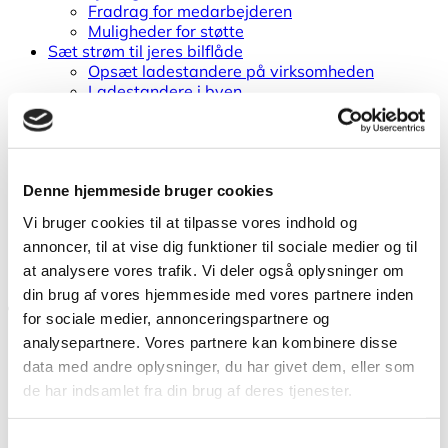
Fradrag for medarbejderen
Muligheder for støtte
Sæt strøm til jeres bilflåde
Opsæt ladestandere på virksomheden
Ladestandere i byen
Ladestik
Hvad koster ladestandere?
International ladning
Elbil som firmabil
Teknisk viden om
Denne hjemmeside bruger cookies
Brand i elbiler
Vi bruger cookies til at tilpasse vores indhold og
Ordbog for elbiler
annoncer, til at vise dig funktioner til sociale medier og til
Elbilbatterier
Elbilers klimapåvirkning
at analysere vores trafik. Vi deler også oplysninger om
din brug af vores hjemmeside med vores partnere inden
Offentlig
for sociale medier, annonceringspartnere og
Overvejelser om elbiler
analysepartnere. Vores partnere kan kombinere disse
Hvordan fremmer kommuner elbiler?
data med andre oplysninger, du har givet dem, eller som
Love og regler for det offentlige
de har indsamlet fra din brug af deres tjenester.
Guides til offentlige
Cases fra kommuner
Hvad koster en elbil?
Samtykkevalg