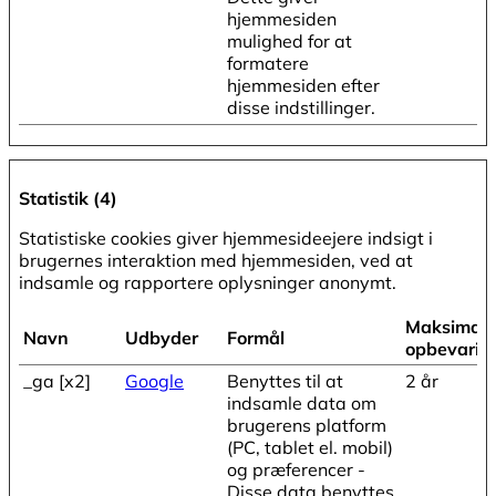
hjemmesiden
mulighed for at
formatere
hjemmesiden efter
disse indstillinger.
Statistik (4)
Statistiske cookies giver hjemmesideejere indsigt i
brugernes interaktion med hjemmesiden, ved at
indsamle og rapportere oplysninger anonymt.
Maksimal
Navn
Udbyder
Formål
opbevarin
_ga [x2]
Google
Benyttes til at
2 år
indsamle data om
brugerens platform
(PC, tablet el. mobil)
og præferencer -
Disse data benyttes