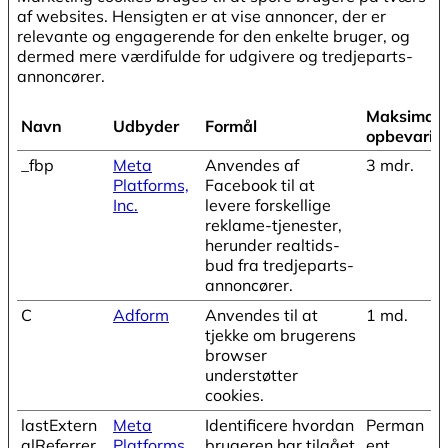
af websites. Hensigten er at vise annoncer, der er
relevante og engagerende for den enkelte bruger, og
dermed mere værdifulde for udgivere og tredjeparts-
annoncører.
Maksimal
Navn
Udbyder
Formål
opbevarin
_fbp
Meta
Anvendes af
3 mdr.
Platforms,
Facebook til at
Inc.
levere forskellige
reklame-tjenester,
herunder realtids-
bud fra tredjeparts-
annoncører.
C
Adform
Anvendes til at
1 md.
tjekke om brugerens
browser
understøtter
cookies.
lastExtern
Meta
Identificere hvordan
Perman
alReferrer
Platforms,
brugeren har tilgået
ent