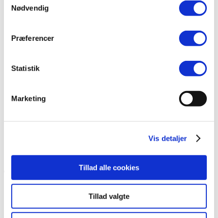
Totale omkostninger
Nødvendig
Registreringsafgift
Ejerafgifter
Ladeinfrastruktur
Præferencer
Ladestrategier i kommuner
Ladeinfrastruktur i byen
Hvad koster ladeinfrastruktur?
Statistik
Køb og udbud af ladeinfrastruktur
Kontrakter for ladeinfrastruktur
Ladeinfrastruktur i turistområder
Marketing
Ladepunktsberegner til kommuner
Teknisk viden om
Brand i elbiler
Ordbog for elbiler
Vis detaljer
Elbilbatterier
Elbilers klimapåvirkning
Tillad alle cookies
Boligorganisationer
Planlægning af ladeløsninger
Tillad valgte
Vejledninger
Cases fra boligorganisationer