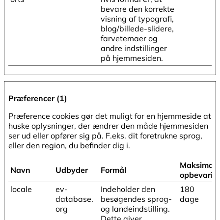
bevare den korrekte
visning af typografi,
blog/billede-slidere,
farvetemaer og
andre indstillinger
på hjemmesiden.
Præferencer (1)
Præference cookies gør det muligt for en hjemmeside at
huske oplysninger, der ændrer den måde hjemmesiden
ser ud eller opfører sig på. F.eks. dit foretrukne sprog,
eller den region, du befinder dig i.
Maksimal
Navn
Udbyder
Formål
opbevarin
locale
ev-
Indeholder den
180
database.
besøgendes sprog-
dage
org
og landeindstilling.
Dette giver