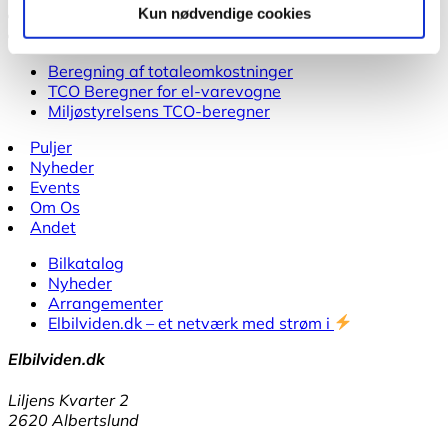
Ladekort Old
Kun nødvendige cookies
TCO
Beregning af totaleomkostninger
TCO Beregner for el-varevogne
Miljøstyrelsens TCO-beregner
Puljer
Nyheder
Events
Om Os
Andet
Bilkatalog
Nyheder
Arrangementer
Elbilviden.dk – et netværk med strøm i
Elbilviden.dk
Liljens Kvarter 2
2620 Albertslund