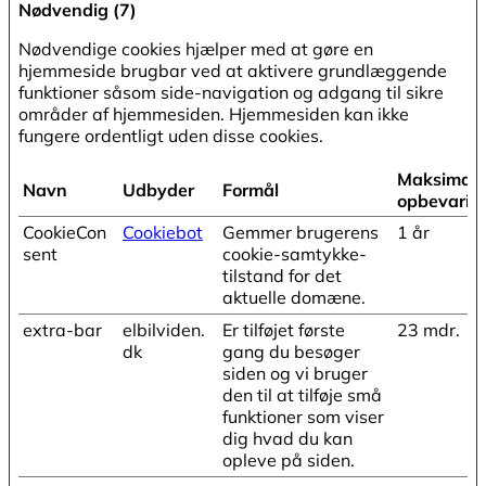
Nødvendig (7)
Nødvendige cookies hjælper med at gøre en
hjemmeside brugbar ved at aktivere grundlæggende
funktioner såsom side-navigation og adgang til sikre
områder af hjemmesiden. Hjemmesiden kan ikke
fungere ordentligt uden disse cookies.
Maksimal
Navn
Udbyder
Formål
opbevarin
CookieCon
Cookiebot
Gemmer brugerens
1 år
sent
cookie-samtykke-
tilstand for det
aktuelle domæne.
extra-bar
elbilviden.
Er tilføjet første
23 mdr.
dk
gang du besøger
siden og vi bruger
den til at tilføje små
funktioner som viser
dig hvad du kan
opleve på siden.