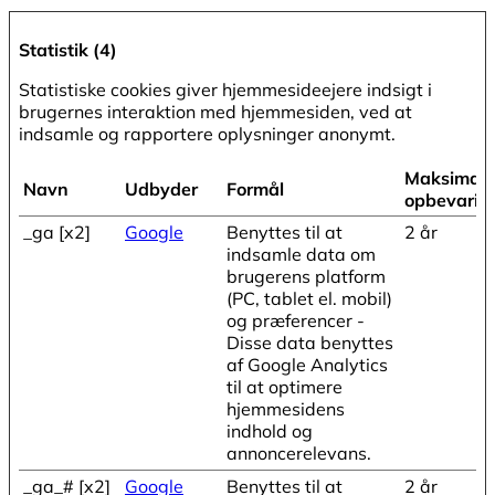
Statistik (4)
Statistiske cookies giver hjemmesideejere indsigt i
brugernes interaktion med hjemmesiden, ved at
indsamle og rapportere oplysninger anonymt.
Maksimal
Navn
Udbyder
Formål
opbevarin
_ga [x2]
Google
Benyttes til at
2 år
indsamle data om
brugerens platform
(PC, tablet el. mobil)
og præferencer -
Disse data benyttes
af Google Analytics
til at optimere
hjemmesidens
indhold og
annoncerelevans.
_ga_# [x2]
Google
Benyttes til at
2 år