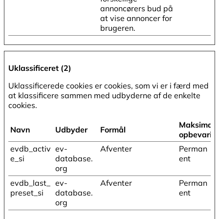
annoncørers bud på
at vise annoncer for
brugeren.
Uklassificeret (2)
Uklassificerede cookies er cookies, som vi er i færd med
at klassificere sammen med udbyderne af de enkelte
cookies.
Maksimal
Navn
Udbyder
Formål
opbevarin
evdb_activ
ev-
Afventer
Perman
e_si
database.
ent
org
evdb_last_
ev-
Afventer
Perman
preset_si
database.
ent
org