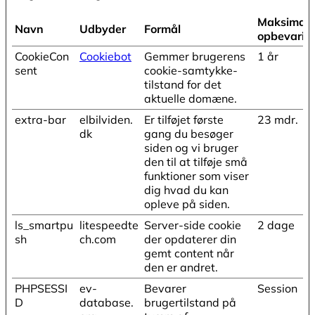
Maksimal
Navn
Udbyder
Formål
opbevarin
CookieCon
Cookiebot
Gemmer brugerens
1 år
sent
cookie-samtykke-
tilstand for det
aktuelle domæne.
extra-bar
elbilviden.
Er tilføjet første
23 mdr.
dk
gang du besøger
siden og vi bruger
den til at tilføje små
funktioner som viser
dig hvad du kan
opleve på siden.
ls_smartpu
litespeedte
Server-side cookie
2 dage
sh
ch.com
der opdaterer din
gemt content når
den er andret.
PHPSESSI
ev-
Bevarer
Session
D
database.
brugertilstand på