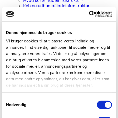
Hvad koster ladeinfrastruktur?
Køb og udbud af ladeinfrastruktur
Kontrakter for ladeinfrastruktur
Ladeinfrastruktur i turistområder
Ladepunktsberegner til kommuner
Teknisk viden om
Brand i elbiler
Denne hjemmeside bruger cookies
Ordbog for elbiler
Vi bruger cookies til at tilpasse vores indhold og
Elbilbatterier
annoncer, til at vise dig funktioner til sociale medier og til
Elbilers klimapåvirkning
at analysere vores trafik. Vi deler også oplysninger om
Boligorganisationer
din brug af vores hjemmeside med vores partnere inden
for sociale medier, annonceringspartnere og
Planlægning af ladeløsninger
Vejledninger
analysepartnere. Vores partnere kan kombinere disse
Cases fra boligorganisationer
data med andre oplysninger, du har givet dem, eller som
de har indsamlet fra din brug af deres tjenester.
Ladekort Old
TCO
Samtykkevalg
Beregning af totaleomkostninger
Nødvendig
TCO Beregner for el-varevogne
Miljøstyrelsens TCO-beregner