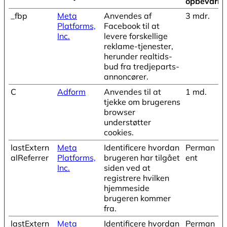
opbevarin
_fbp
Meta
Anvendes af
3 mdr.
Platforms,
Facebook til at
Inc.
levere forskellige
reklame-tjenester,
herunder realtids-
bud fra tredjeparts-
annoncører.
C
Adform
Anvendes til at
1 md.
tjekke om brugerens
browser
understøtter
cookies.
lastExtern
Meta
Identificere hvordan
Perman
alReferrer
Platforms,
brugeren har tilgået
ent
Inc.
siden ved at
registrere hvilken
hjemmeside
brugeren kommer
fra.
lastExtern
Meta
Identificere hvordan
Perman