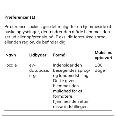
Præferencer (1)
Præference cookies gør det muligt for en hjemmeside at
huske oplysninger, der ændrer den måde hjemmesiden
ser ud eller opfører sig på. F.eks. dit foretrukne sprog,
eller den region, du befinder dig i.
Maksimal
Navn
Udbyder
Formål
opbevarin
locale
ev-
Indeholder den
180
database.
besøgendes sprog-
dage
org
og landeindstilling.
Dette giver
hjemmesiden
mulighed for at
formatere
hjemmesiden efter
disse indstillinger.