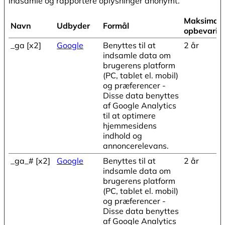
indsamle og rapportere oplysninger anonymt.
Maksimal
Navn
Udbyder
Formål
opbevarin
_ga [x2]
Google
Benyttes til at
2 år
indsamle data om
brugerens platform
(PC, tablet el. mobil)
og præferencer -
Disse data benyttes
af Google Analytics
til at optimere
hjemmesidens
indhold og
annoncerelevans.
_ga_# [x2]
Google
Benyttes til at
2 år
indsamle data om
brugerens platform
(PC, tablet el. mobil)
og præferencer -
Disse data benyttes
af Google Analytics