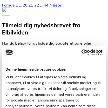
Navigation
Forrige
1
…
20
21
22
…
44
Næste
til
indlæg
Tilmeld dig nyheds­brevet fra
Elbilviden
Har du behov for at holde dig opdateret på elbiler,
infrastruktur og lovgivning omkring elbiler - så har vi et
løsningen for dig.
Denne hjemmeside bruger cookies
Vi bruger cookies til at tilpasse vores indhold og
annoncer, til at vise dig funktioner til sociale medier og til
at analysere vores trafik. Vi deler også oplysninger om
din brug af vores hjemmeside med vores partnere inden
Privat
for sociale medier, annonceringspartnere og
analysepartnere. Vores partnere kan kombinere disse