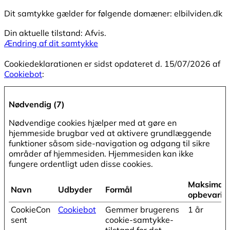
Dit samtykke gælder for følgende domæner: elbilviden.dk
Din aktuelle tilstand: Afvis.
Ændring af dit samtykke
Cookiedeklarationen er sidst opdateret d. 15/07/2026 af
Cookiebot
:
Nødvendig (7)
Nødvendige cookies hjælper med at gøre en
hjemmeside brugbar ved at aktivere grundlæggende
funktioner såsom side-navigation og adgang til sikre
områder af hjemmesiden. Hjemmesiden kan ikke
fungere ordentligt uden disse cookies.
Maksimal
Navn
Udbyder
Formål
opbevarin
CookieCon
Cookiebot
Gemmer brugerens
1 år
sent
cookie-samtykke-
tilstand for det