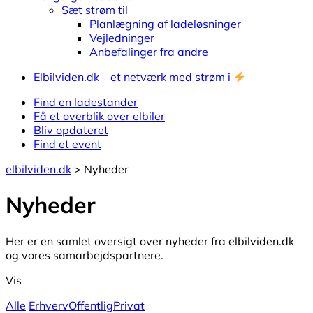
Sæt strøm til
Planlægning af ladeløsninger
Vejledninger
Anbefalinger fra andre
Elbilviden.dk – et netværk med strøm i
Find en ladestander
Få et overblik over elbiler
Bliv opdateret
Find et event
elbilviden.dk
>
Nyheder
Nyheder
Nyheder
Her er en samlet oversigt over nyheder fra elbilviden.dk
og vores samarbejdspartnere.
Vis
Alle
Erhverv
Offentlig
Privat