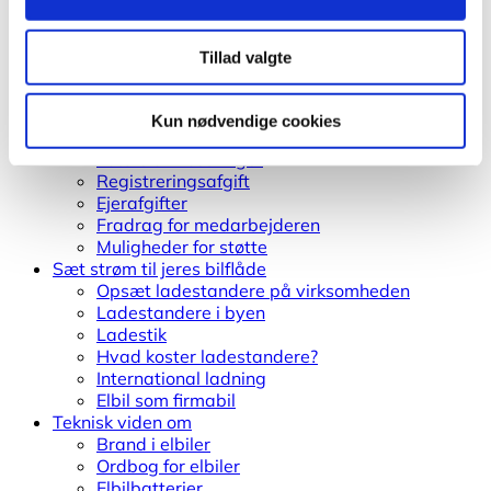
Overvejer I elbiler i bilflåden?
Inspiration når I skifter til el
Tillad valgte
Det gør andre virksomheder
Guides til virksomheder
Cases fra virksomheder
Kun nødvendige cookies
Hvad koster en elbil?
Totale omkostninger
Registreringsafgift
Ejerafgifter
Fradrag for medarbejderen
Muligheder for støtte
Sæt strøm til jeres bilflåde
Opsæt ladestandere på virksomheden
Ladestandere i byen
Ladestik
Hvad koster ladestandere?
International ladning
Elbil som firmabil
Teknisk viden om
Brand i elbiler
Ordbog for elbiler
Elbilbatterier