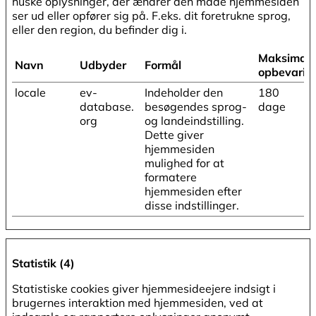
huske oplysninger, der ændrer den måde hjemmesiden
ser ud eller opfører sig på. F.eks. dit foretrukne sprog,
eller den region, du befinder dig i.
Maksimal
Navn
Udbyder
Formål
opbevarin
locale
ev-
Indeholder den
180
database.
besøgendes sprog-
dage
org
og landeindstilling.
Dette giver
hjemmesiden
mulighed for at
formatere
hjemmesiden efter
disse indstillinger.
Statistik (4)
Statistiske cookies giver hjemmesideejere indsigt i
brugernes interaktion med hjemmesiden, ved at