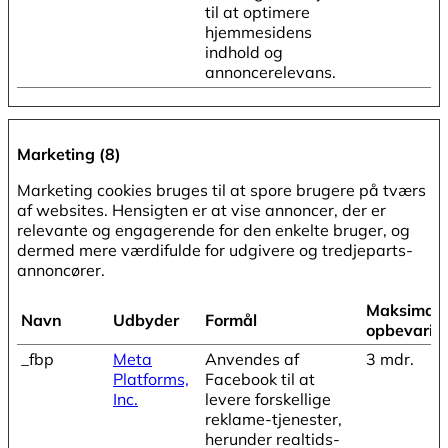
til at optimere
hjemmesidens
indhold og
annoncerelevans.
Marketing (8)
Marketing cookies bruges til at spore brugere på tværs
af websites. Hensigten er at vise annoncer, der er
relevante og engagerende for den enkelte bruger, og
dermed mere værdifulde for udgivere og tredjeparts-
annoncører.
Maksimal
Navn
Udbyder
Formål
opbevarin
_fbp
Meta
Anvendes af
3 mdr.
Platforms,
Facebook til at
Inc.
levere forskellige
reklame-tjenester,
herunder realtids-