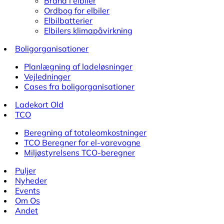
Brand i elbiler
Ordbog for elbiler
Elbilbatterier
Elbilers klimapåvirkning
Boligorganisationer
Planlægning af ladeløsninger
Vejledninger
Cases fra boligorganisationer
Ladekort Old
TCO
Beregning af totaleomkostninger
TCO Beregner for el-varevogne
Miljøstyrelsens TCO-beregner
Puljer
Nyheder
Events
Om Os
Andet