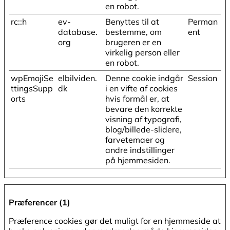
en robot.
rc::h
ev-
Benyttes til at
Perman
database.
bestemme, om
ent
org
brugeren er en
virkelig person eller
en robot.
wpEmojiSe
elbilviden.
Denne cookie indgår
Session
ttingsSupp
dk
i en vifte af cookies
orts
hvis formål er, at
bevare den korrekte
visning af typografi,
blog/billede-slidere,
farvetemaer og
andre indstillinger
på hjemmesiden.
Præferencer (1)
Præference cookies gør det muligt for en hjemmeside at