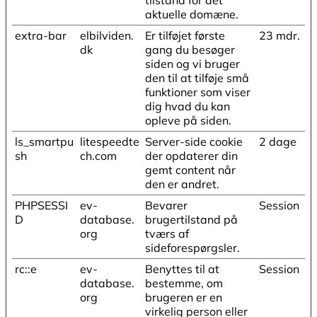
aktuelle domæne.
extra-bar
elbilviden.
Er tilføjet første
23 mdr.
dk
gang du besøger
siden og vi bruger
den til at tilføje små
funktioner som viser
dig hvad du kan
opleve på siden.
ls_smartpu
litespeedte
Server-side cookie
2 dage
sh
ch.com
der opdaterer din
gemt content når
den er andret.
PHPSESSI
ev-
Bevarer
Session
D
database.
brugertilstand på
org
tværs af
sideforespørgsler.
rc::e
ev-
Benyttes til at
Session
database.
bestemme, om
org
brugeren er en
virkelig person eller