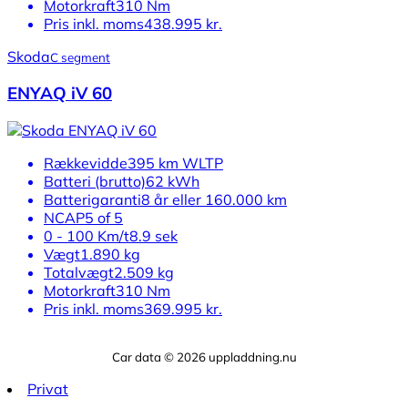
Motorkraft
310 Nm
Pris inkl. moms
438.995 kr.
Skoda
C segment
ENYAQ iV 60
Rækkevidde
395 km WLTP
Batteri (brutto)
62 kWh
Batterigaranti
8 år eller 160.000 km
NCAP
5 of 5
0 - 100 Km/t
8.9 sek
Vægt
1.890 kg
Totalvægt
2.509 kg
Motorkraft
310 Nm
Pris inkl. moms
369.995 kr.
Car data © 2026 uppladdning.nu
Privat