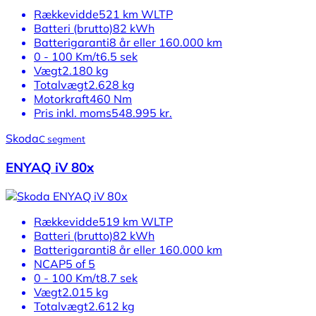
Rækkevidde
521 km WLTP
Batteri (brutto)
82 kWh
Batterigaranti
8 år eller 160.000 km
0 - 100 Km/t
6.5 sek
Vægt
2.180 kg
Totalvægt
2.628 kg
Motorkraft
460 Nm
Pris inkl. moms
548.995 kr.
Skoda
C segment
ENYAQ iV 80x
Rækkevidde
519 km WLTP
Batteri (brutto)
82 kWh
Batterigaranti
8 år eller 160.000 km
NCAP
5 of 5
0 - 100 Km/t
8.7 sek
Vægt
2.015 kg
Totalvægt
2.612 kg