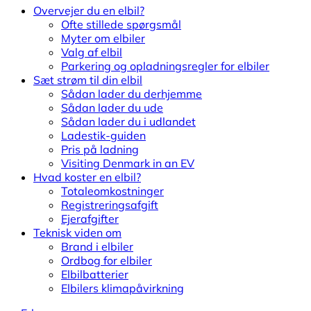
Overvejer du en elbil?
Ofte stillede spørgsmål
Myter om elbiler
Valg af elbil
Parkering og opladningsregler for elbiler
Sæt strøm til din elbil
Sådan lader du derhjemme
Sådan lader du ude
Sådan lader du i udlandet
Ladestik-guiden
Pris på ladning
Visiting Denmark in an EV
Hvad koster en elbil?
Totaleomkostninger
Registreringsafgift
Ejerafgifter
Teknisk viden om
Brand i elbiler
Ordbog for elbiler
Elbilbatterier
Elbilers klimapåvirkning