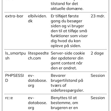
tilstand for det
aktuelle domæne.
extra-bar
elbilviden.
Er tilføjet første
23 mdr.
dk
gang du besøger
siden og vi bruger
den til at tilføje små
funktioner som viser
dig hvad du kan
opleve på siden.
ls_smartpu
litespeedte
Server-side cookie
2 dage
sh
ch.com
der opdaterer din
gemt content når
den er andret.
PHPSESSI
ev-
Bevarer
Session
D
database.
brugertilstand på
org
tværs af
sideforespørgsler.
rc::e
ev-
Benyttes til at
Session
database.
bestemme, om
org
brugeren er en