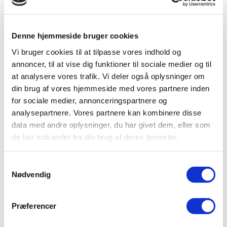
Elbilbatterier
Elbilers klimapåvirkning
Offentlig
Denne hjemmeside bruger cookies
Overvejelser om elbiler
Vi bruger cookies til at tilpasse vores indhold og
Hvordan fremmer kommuner elbiler?
annoncer, til at vise dig funktioner til sociale medier og til
Love og regler for det offentlige
at analysere vores trafik. Vi deler også oplysninger om
Guides til offentlige
din brug af vores hjemmeside med vores partnere inden
Cases fra kommuner
for sociale medier, annonceringspartnere og
Hvad koster en elbil?
Totale omkostninger
analysepartnere. Vores partnere kan kombinere disse
Registreringsafgift
data med andre oplysninger, du har givet dem, eller som
Ejerafgifter
de har indsamlet fra din brug af deres tjenester.
Ladeinfrastruktur
Ladestrategier i kommuner
Ladeinfrastruktur i byen
Samtykkevalg
Hvad koster ladeinfrastruktur?
Nødvendig
Køb og udbud af ladeinfrastruktur
Kontrakter for ladeinfrastruktur
Ladeinfrastruktur i turistområder
Præferencer
Ladepunktsberegner til kommuner
Teknisk viden om