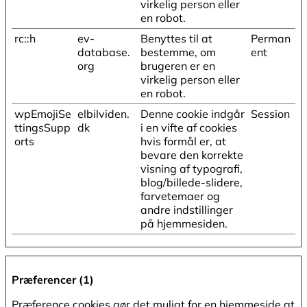
virkelig person eller
en robot.
rc::h
ev-
Benyttes til at
Perman
database.
bestemme, om
ent
org
brugeren er en
virkelig person eller
en robot.
wpEmojiSe
elbilviden.
Denne cookie indgår
Session
ttingsSupp
dk
i en vifte af cookies
orts
hvis formål er, at
bevare den korrekte
visning af typografi,
blog/billede-slidere,
farvetemaer og
andre indstillinger
på hjemmesiden.
Præferencer (1)
Præference cookies gør det muligt for en hjemmeside at