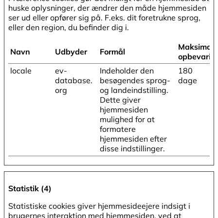
huske oplysninger, der ændrer den måde hjemmesiden
ser ud eller opfører sig på. F.eks. dit foretrukne sprog,
eller den region, du befinder dig i.
Maksimal
Navn
Udbyder
Formål
opbevarin
locale
ev-
Indeholder den
180
database.
besøgendes sprog-
dage
org
og landeindstilling.
Dette giver
hjemmesiden
mulighed for at
formatere
hjemmesiden efter
disse indstillinger.
Statistik (4)
Statistiske cookies giver hjemmesideejere indsigt i
brugernes interaktion med hjemmesiden, ved at