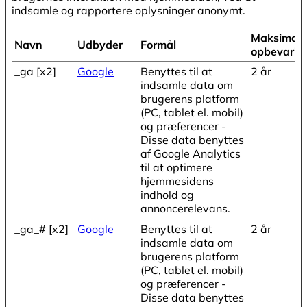
indsamle og rapportere oplysninger anonymt.
Maksimal
Navn
Udbyder
Formål
opbevarin
_ga [x2]
Google
Benyttes til at
2 år
indsamle data om
brugerens platform
(PC, tablet el. mobil)
og præferencer -
Disse data benyttes
af Google Analytics
til at optimere
hjemmesidens
indhold og
annoncerelevans.
_ga_# [x2]
Google
Benyttes til at
2 år
indsamle data om
brugerens platform
(PC, tablet el. mobil)
og præferencer -
Disse data benyttes