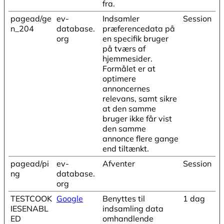
fra.
pagead/ge
ev-
Indsamler
Session
n_204
database.
præferencedata på
org
en specifik bruger
på tværs af
hjemmesider.
Formålet er at
optimere
annoncernes
relevans, samt sikre
at den samme
bruger ikke får vist
den samme
annonce flere gange
end tiltænkt.
pagead/pi
ev-
Afventer
Session
ng
database.
org
TESTCOOK
Google
Benyttes til
1 dag
IESENABL
indsamling data
ED
omhandlende