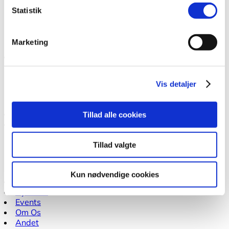
Brand i elbiler
Statistik
Ordbog for elbiler
Elbilbatterier
Elbilers klimapåvirkning
Marketing
Boligorganisationer
Planlægning af ladeløsninger
Vis detaljer
Vejledninger
Cases fra boligorganisationer
Ladekort Old
Tillad alle cookies
TCO
Beregning af totaleomkostninger
Tillad valgte
TCO Beregner for el-varevogne
Miljøstyrelsens TCO-beregner
Kun nødvendige cookies
Puljer
Nyheder
Events
Om Os
Andet