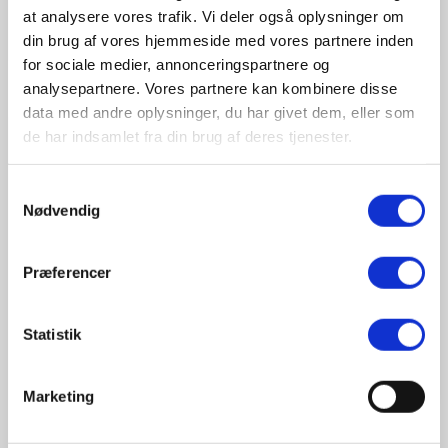
at analysere vores trafik. Vi deler også oplysninger om
Pris inkl. moms
Pris ikke tilgængelig
din brug af vores hjemmeside med vores partnere inden
for sociale medier, annonceringspartnere og
analysepartnere. Vores partnere kan kombinere disse
data med andre oplysninger, du har givet dem, eller som
N3 segment
Renault Trucks
de har indsamlet fra din brug af deres tjenester.
E-Tech D Wide
Samtykkevalg
Nødvendig
Rækkevidde
120 km WLTP
Præferencer
Batteri (brutto)
200 kWh
Totalvægt
26.000 kg
Statistik
Motorkraft
850 Nm
Pris inkl. moms
Pris ikke tilgængelig
Marketing