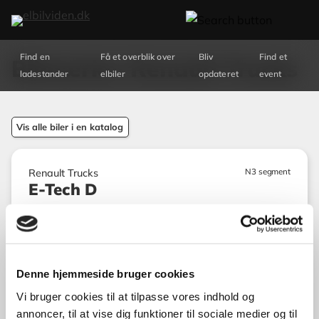
Find en
Få et overblik over
Bliv
Find et
Bilmærke: Renault Trucks
ladestander
elbiler
opdateret
event
Vis alle biler i en katalog
N3 segment
Renault Trucks
E-Tech D
Rækkevidde
400 km WLTP
Denne hjemmeside bruger cookies
Batteri (brutto)
200 kWh
Vi bruger cookies til at tilpasse vores indhold og
Totalvægt
16.000 kg
annoncer, til at vise dig funktioner til sociale medier og til
Motorkraft
425 Nm