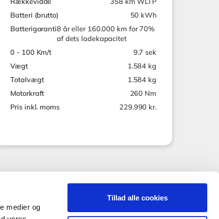
Rækkevidde
358 km WLTP
Batteri (brutto)
50 kWh
Batterigaranti
8 år eller 160.000 km for 70%
af dets ladekapacitet
0 - 100 Km/t
9.7 sek
Vægt
1.584 kg
Totalvægt
1.584 kg
Motorkraft
260 Nm
Pris inkl. moms
229.990 kr.
Tillad alle cookies
ale medier og
ed vores