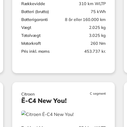
Rækkevidde
310 km WLTP
Batteri (brutto)
75 kWh
Batterigaranti
8 år eller 160.000 km
Vægt
2.025 kg
Totalvægt
3.025 kg
Motorkraft
260 Nm
Pris inkl. moms
453.737 kr.
C segment
Citroen
Ë-C4 New You!