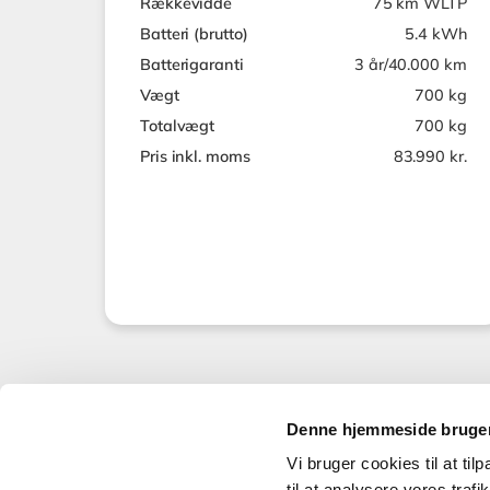
Rækkevidde
75 km WLTP
Batteri (brutto)
5.4 kWh
Batterigaranti
3 år/40.000 km
Vægt
700 kg
Totalvægt
700 kg
Pris inkl. moms
83.990 kr.
Denne hjemmeside bruger
Vi bruger cookies til at til
til at analysere vores tra