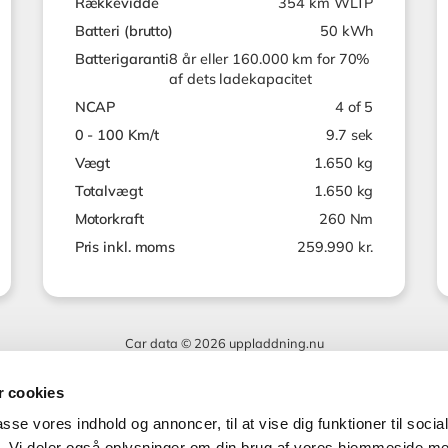
Rækkevidde
354 km WLTP
Batteri (brutto)
50 kWh
Batterigaranti
8 år eller 160.000 km for 70%
af dets ladekapacitet
NCAP
4 of 5
0 - 100 Km/t
9.7 sek
Vægt
1.650 kg
Totalvægt
1.650 kg
Motorkraft
260 Nm
Pris inkl. moms
259.990 kr.
Car data © 2026 uppladdning.nu
 cookies
passe vores indhold og annoncer, til at vise dig funktioner til soci
fik. Vi deler også oplysninger om din brug af vores hjemmeside m