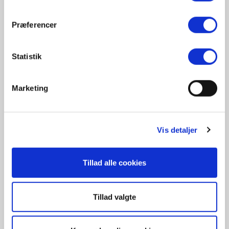
beregninger for årene 2025-2035 er der regnet
med en indeksregulering på 2,5 procent.
Præferencer
Værktøjet er nu opdateret så den tager højde for
udviklingen fra indeksreguleringen
Statistik
og
tilpasningsprocenten
i 2024.
Du kan også beregne prisudviklingen på en
Marketing
specifik elbil i vores værktøj.
Du skal downloade
filen fra din browser til din computer, og
indtaste bilens værdi inklusiv moms og afgifter,
Vis detaljer
samt batteristørrelsen i arket “2023″ eller arket
“2024”.
I filen er der et ark for hvert år frem til
Tillad alle cookies
2035. Find eventuelt disse data på
FDMs
bilkatalog
.
Tillad valgte
Hent filen her.