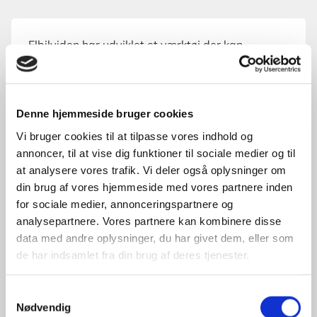
Elbilviden har udviklet et værktøj der kan
beregne udviklingen af registreringsafgifterne på
elbiler frem til 2035.
Denne hjemmeside bruger cookies
I værktøjet kan du selv kan indtaste værdien og
Vi bruger cookies til at tilpasse vores indhold og
batteristørrelsen på den elbil, som du ønsker at
annoncer, til at vise dig funktioner til sociale medier og til
se prisudviklingen på frem mod 2035.
at analysere vores trafik. Vi deler også oplysninger om
din brug af vores hjemmeside med vores partnere inden
Bemærk, at der for årene 2025-2035 er tale om
for sociale medier, annonceringspartnere og
en vejledende beregning. Indeksreguleringen
analysepartnere. Vores partnere kan kombinere disse
og
leveringsomkostninger for nye
data med andre oplysninger, du har givet dem, eller som
køretøjer
varierer fra år til år og vi har derfor
de har indsamlet fra din brug af deres tjenester.
estimeret dem. Procentsatsen for
indeksreguleringen bestemmes
Samtykkevalg
af
personskatteloven §20
. I nedenstående
Nødvendig