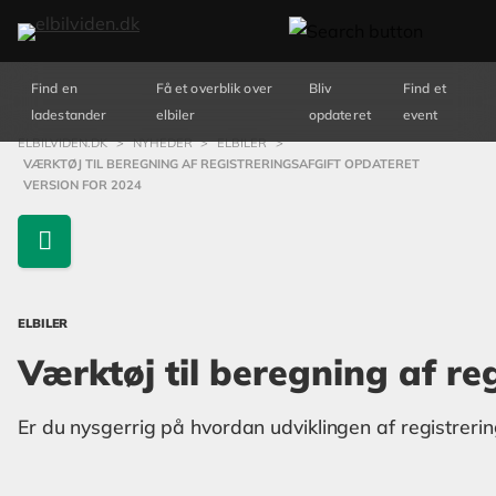
Find en
Få et overblik over
Bliv
Find et
ladestander
elbiler
opdateret
event
ELBILVIDEN.DK
>
NYHEDER
>
ELBILER
>
VÆRKTØJ TIL BEREGNING AF REGISTRERINGSAFGIFT OPDATERET
VERSION FOR 2024
ELBILER
Værktøj til beregning af re
Er du nysgerrig på hvordan udviklingen af registrerin