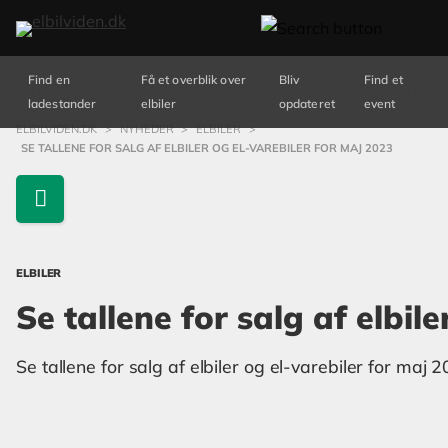
Find en
Få et overblik over
Bliv
Find et
ladestander
elbiler
opdateret
event
ELBILVIDEN.DK
>
NYHEDER
>
ELBILER
>
SE TALLENE FOR SALG AF ELBILER OG EL-VAREBILER FOR MAJ 2023
ELBILER
Se tallene for salg af elbil
Se tallene for salg af elbiler og el-varebiler for maj 