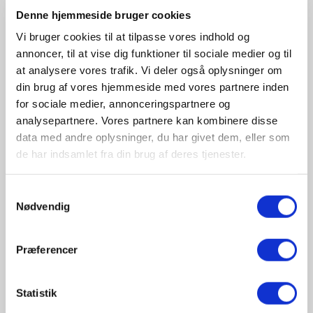
Varebiler
Denne hjemmeside bruger cookies
Vi bruger cookies til at tilpasse vores indhold og
annoncer, til at vise dig funktioner til sociale medier og til
Antal registrerede varebiler i maj:
2.313
at analysere vores trafik. Vi deler også oplysninger om
din brug af vores hjemmeside med vores partnere inden
Antal registrerede el-varebiler i maj:
228/ 9,9
for sociale medier, annonceringspartnere og
procent af nyregistrerede varebiler i samme
analysepartnere. Vores partnere kan kombinere disse
periode. Dette er en stigning på 3,5 procentpoint
data med andre oplysninger, du har givet dem, eller som
i forhold til
april måneds
6,4 procent, og en
de har indsamlet fra din brug af deres tjenester.
stigning på 4,4 procentpoint i forhold til
samme
periode sidste års
5,5 procent.
Samtykkevalg
Nødvendig
Mest solgte el-varebiler i maj:
Præferencer
Bestanddel af el-
Statistik