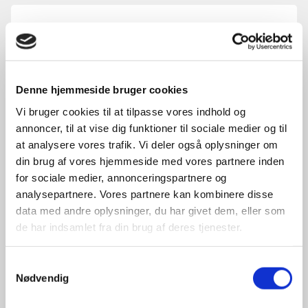
Elbilviden.dks ladekort er den mest benyttede del
af hjemmesiden, hvorfor vi hele tiden kigger på at
forbedre ladekortet.
Denne hjemmeside bruger cookies
Vi er derfor glade for nu at kunne meddele jer, at
Vi bruger cookies til at tilpasse vores indhold og
ladekortet har fået en ny funktion, der giver jer et
annoncer, til at vise dig funktioner til sociale medier og til
overblik over hvor mange ladestandere og -
at analysere vores trafik. Vi deler også oplysninger om
udtag der er i Danmark.
din brug af vores hjemmeside med vores partnere inden
for sociale medier, annonceringspartnere og
Førhen er man blevet oplyst om antallet af
analysepartnere. Vores partnere kan kombinere disse
data med andre oplysninger, du har givet dem, eller som
resultater, ud fra de sorteringer man har
de har indsamlet fra din brug af deres tjenester.
foretaget sig i forhold til geografi, ladehastighed,
stiktype og ladeoperatør. Dette tal
Samtykkevalg
repræsenterede antal af ladepladser.
Nødvendig
Dette har vi forbedret, så man nu, udover at