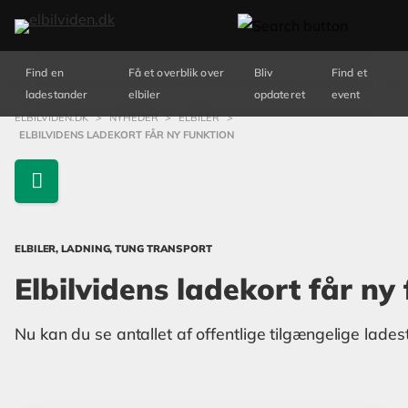
Find en
Få et overblik over
Bliv
Find et
ladestander
elbiler
opdateret
event
ELBILVIDEN.DK
>
NYHEDER
>
ELBILER
>
ELBILVIDENS LADEKORT FÅR NY FUNKTION
ELBILER, LADNING, TUNG TRANSPORT
Elbilvidens ladekort får ny
Nu kan du se antallet af offentlige tilgængelige lade