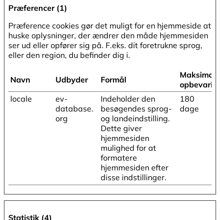
Præferencer (1)
Præference cookies gør det muligt for en hjemmeside at
huske oplysninger, der ændrer den måde hjemmesiden
ser ud eller opfører sig på. F.eks. dit foretrukne sprog,
eller den region, du befinder dig i.
Maksimal
Navn
Udbyder
Formål
opbevarin
locale
ev-
Indeholder den
180
database.
besøgendes sprog-
dage
org
og landeindstilling.
Dette giver
hjemmesiden
mulighed for at
formatere
hjemmesiden efter
disse indstillinger.
Statistik (4)