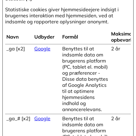
Statistiske cookies giver hjemmesideejere indsigt i
brugernes interaktion med hjemmesiden, ved at
indsamle og rapportere oplysninger anonymt.
Maksimal
Navn
Udbyder
Formål
opbevarin
_ga [x2]
Google
Benyttes til at
2 år
indsamle data om
brugerens platform
(PC, tablet el. mobil)
og præferencer -
Disse data benyttes
af Google Analytics
til at optimere
hjemmesidens
indhold og
annoncerelevans.
_ga_# [x2]
Google
Benyttes til at
2 år
indsamle data om
brugerens platform