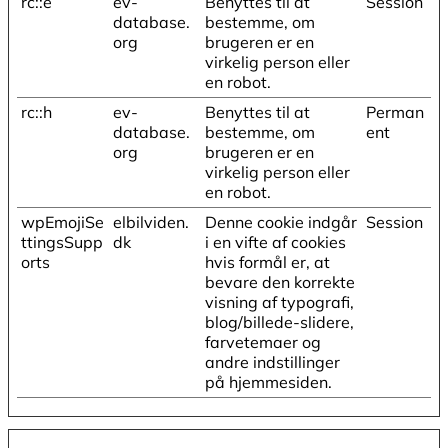
rc::e
ev-
Benyttes til at
Session
database.
bestemme, om
org
brugeren er en
virkelig person eller
en robot.
rc::h
ev-
Benyttes til at
Perman
database.
bestemme, om
ent
org
brugeren er en
virkelig person eller
en robot.
wpEmojiSe
elbilviden.
Denne cookie indgår
Session
ttingsSupp
dk
i en vifte af cookies
orts
hvis formål er, at
bevare den korrekte
visning af typografi,
blog/billede-slidere,
farvetemaer og
andre indstillinger
på hjemmesiden.