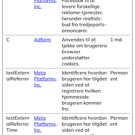
Platforms,
Facebook til at
Inc.
levere forskellige
reklame-tjenester,
herunder realtids-
bud fra tredjeparts-
annoncører.
C
Adform
Anvendes til at
1 md.
tjekke om brugerens
browser
understøtter
cookies.
lastExtern
Meta
Identificere hvordan
Perman
alReferrer
Platforms,
brugeren har tilgået
ent
Inc.
siden ved at
registrere hvilken
hjemmeside
brugeren kommer
fra.
lastExtern
Meta
Identificere hvordan
Perman
alReferrer
Platforms,
brugeren har tilgået
ent
Time
Inc.
siden ved at