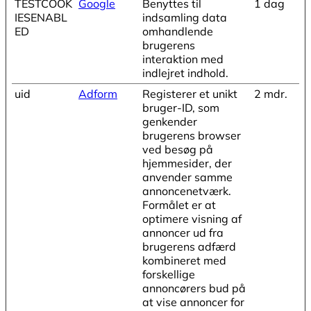
TESTCOOK
Google
Benyttes til
1 dag
IESENABL
indsamling data
ED
omhandlende
brugerens
interaktion med
indlejret indhold.
uid
Adform
Registerer et unikt
2 mdr.
bruger-ID, som
genkender
brugerens browser
ved besøg på
hjemmesider, der
anvender samme
annoncenetværk.
Formålet er at
optimere visning af
annoncer ud fra
brugerens adfærd
kombineret med
forskellige
annoncørers bud på
at vise annoncer for