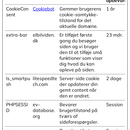
opbevarin
CookieCon
Cookiebot
Gemmer brugerens
1 år
sent
cookie-samtykke-
tilstand for det
aktuelle domæne.
extra-bar
elbilviden.
Er tilføjet første
23 mdr.
dk
gang du besøger
siden og vi bruger
den til at tilføje små
funktioner som viser
dig hvad du kan
opleve på siden.
ls_smartpu
litespeedte
Server-side cookie
2 dage
sh
ch.com
der opdaterer din
gemt content når
den er andret.
PHPSESSI
ev-
Bevarer
Session
D
database.
brugertilstand på
org
tværs af
sideforespørgsler.