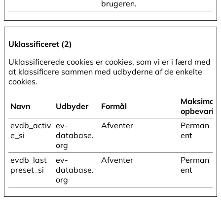
brugeren.
Uklassificeret (2)
Uklassificerede cookies er cookies, som vi er i færd med
at klassificere sammen med udbyderne af de enkelte
cookies.
Maksimal
Navn
Udbyder
Formål
opbevarin
evdb_activ
ev-
Afventer
Perman
e_si
database.
ent
org
evdb_last_
ev-
Afventer
Perman
preset_si
database.
ent
org