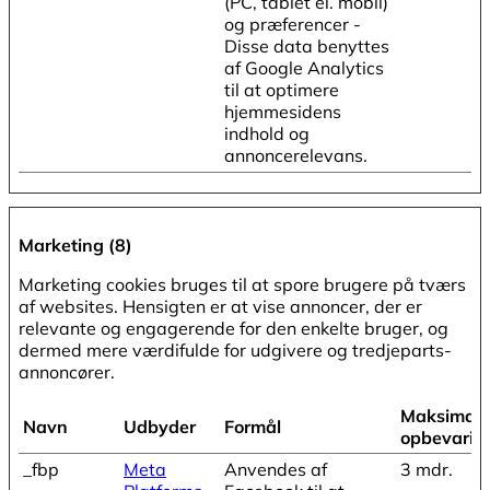
(PC, tablet el. mobil)
og præferencer -
Disse data benyttes
af Google Analytics
til at optimere
hjemmesidens
indhold og
annoncerelevans.
Marketing (8)
Marketing cookies bruges til at spore brugere på tværs
af websites. Hensigten er at vise annoncer, der er
relevante og engagerende for den enkelte bruger, og
dermed mere værdifulde for udgivere og tredjeparts-
annoncører.
Maksimal
Navn
Udbyder
Formål
opbevarin
_fbp
Meta
Anvendes af
3 mdr.