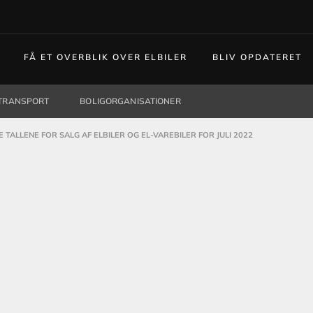
FÅ ET OVERBLIK OVER ELBILER
BLIV OPDATERET
TRANSPORT
BOLIGORGANISATIONER
E TALLENE FOR SALG AF ELBILER OG EL-VAREBILER FOR JULI 2022