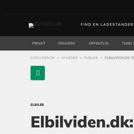
FIND EN LADESTANDER
PRIVAT
ERHVERV
OFFENTLIG
TUNG 
ELBILVIDEN.DK
>
NYHEDER
>
ELBILER
>
ELBILVIDEN.DK: S
ELBILER
Elbilviden.dk: