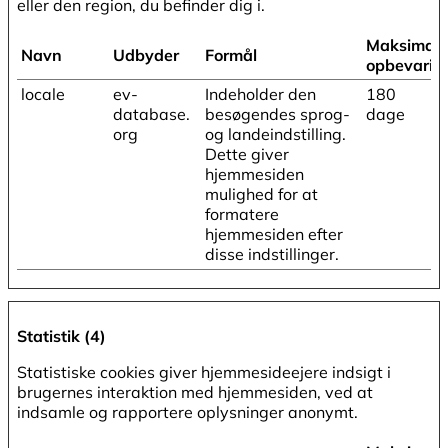
eller den region, du befinder dig i.
Maksimal
Navn
Udbyder
Formål
opbevarin
locale
ev-
Indeholder den
180
database.
besøgendes sprog-
dage
org
og landeindstilling.
Dette giver
hjemmesiden
mulighed for at
formatere
hjemmesiden efter
disse indstillinger.
Statistik (4)
Statistiske cookies giver hjemmesideejere indsigt i
brugernes interaktion med hjemmesiden, ved at
indsamle og rapportere oplysninger anonymt.