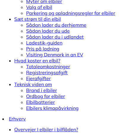
Myter om elbiler
Valg af elbil
Parkering og opladningsregler for elbiler
Sæt strøm til din elbil
Sådan lader du derhjemme
Sådan lader du ude
Sådan lader du i udlandet
Ladestik-guiden
Pris på ladning
Visiting Denmark in an EV
Hvad koster en elbil?
Totaleomkostninger
Registreringsafgift
Ejerafgifter
Teknisk viden om
Brand i elbiler
Ordbog for elbiler
Elbilbatterier
Elbilers klimapåvirkning
Erhverv
Overvejer I elbiler i bilflåden?