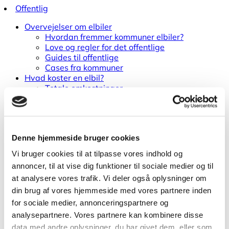
Offentlig
Overvejelser om elbiler
Hvordan fremmer kommuner elbiler?
Love og regler for det offentlige
Guides til offentlige
Cases fra kommuner
Hvad koster en elbil?
Totale omkostninger
Registreringsafgift
Ejerafgifter
Ladeinfrastruktur
Ladestrategier i kommuner
Denne hjemmeside bruger cookies
Ladeinfrastruktur i byen
Hvad koster ladeinfrastruktur?
Vi bruger cookies til at tilpasse vores indhold og
Køb og udbud af ladeinfrastruktur
annoncer, til at vise dig funktioner til sociale medier og til
Kontrakter for ladeinfrastruktur
at analysere vores trafik. Vi deler også oplysninger om
Ladeinfrastruktur i turistområder
Ladepunktsberegner til kommuner
din brug af vores hjemmeside med vores partnere inden
Teknisk viden om
for sociale medier, annonceringspartnere og
Brand i elbiler
analysepartnere. Vores partnere kan kombinere disse
Ordbog for elbiler
data med andre oplysninger, du har givet dem, eller som