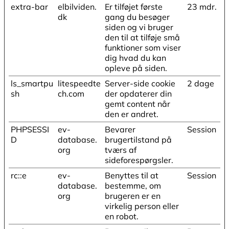
extra-bar
elbilviden.
Er tilføjet første
23 mdr.
dk
gang du besøger
siden og vi bruger
den til at tilføje små
funktioner som viser
dig hvad du kan
opleve på siden.
ls_smartpu
litespeedte
Server-side cookie
2 dage
sh
ch.com
der opdaterer din
gemt content når
den er andret.
PHPSESSI
ev-
Bevarer
Session
D
database.
brugertilstand på
org
tværs af
sideforespørgsler.
rc::e
ev-
Benyttes til at
Session
database.
bestemme, om
org
brugeren er en
virkelig person eller
en robot.