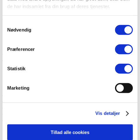
Elbilbatterier
de har indsamlet fra din brug af deres tjenester.
Elbilers klimapåvirkning
Boligorganisationer
Samtykkevalg
Planlægning af ladeløsninger
Nødvendig
Vejledninger
Cases fra boligorganisationer
Præferencer
Ladekort Old
TCO
Statistik
Beregning af totaleomkostninger
TCO Beregner for el-varevogne
Miljøstyrelsens TCO-beregner
Marketing
Puljer
Nyheder
Events
Om Os
Vis detaljer
Andet
Bilkatalog
Tillad alle cookies
Nyheder