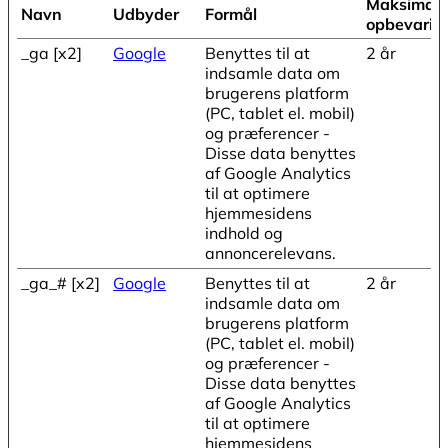
Maksimal
Navn
Udbyder
Formål
opbevarin
_ga [x2]
Google
Benyttes til at
2 år
indsamle data om
brugerens platform
(PC, tablet el. mobil)
og præferencer -
Disse data benyttes
af Google Analytics
til at optimere
hjemmesidens
indhold og
annoncerelevans.
_ga_# [x2]
Google
Benyttes til at
2 år
indsamle data om
brugerens platform
(PC, tablet el. mobil)
og præferencer -
Disse data benyttes
af Google Analytics
til at optimere
hjemmesidens