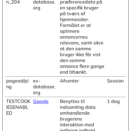
n_204
database.
præferencedata på
org
en specifik bruger
på tværs af
hjemmesider.
Formålet er at
optimere
annoncernes
relevans, samt sikre
at den samme
bruger ikke får vist
den samme
annonce flere gange
end tiltænkt.
pagead/pi
ev-
Afventer
Session
ng
database.
org
TESTCOOK
Google
Benyttes til
1 dag
IESENABL
indsamling data
ED
omhandlende
brugerens
interaktion med
indlejret indhold.