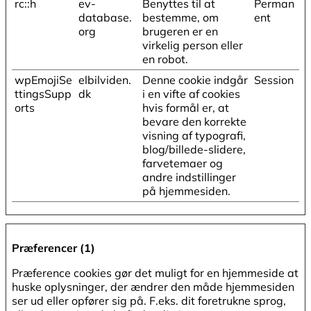
rc::h
ev-
Benyttes til at
Perman
database.
bestemme, om
ent
org
brugeren er en
virkelig person eller
en robot.
wpEmojiSe
elbilviden.
Denne cookie indgår
Session
ttingsSupp
dk
i en vifte af cookies
orts
hvis formål er, at
bevare den korrekte
visning af typografi,
blog/billede-slidere,
farvetemaer og
andre indstillinger
på hjemmesiden.
Præferencer (1)
Præference cookies gør det muligt for en hjemmeside at
huske oplysninger, der ændrer den måde hjemmesiden
ser ud eller opfører sig på. F.eks. dit foretrukne sprog,