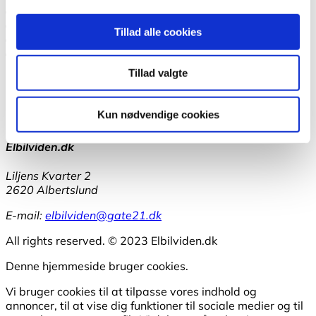
Nyheder
Events
Tillad alle cookies
Om Os
Andet
Tillad valgte
Bilkatalog
Nyheder
Arrangementer
Kun nødvendige cookies
Elbilviden.dk – et netværk med strøm i
Elbilviden.dk
Liljens Kvarter 2
2620 Albertslund
E-mail:
elbilviden@gate21.dk
All rights reserved. © 2023 Elbilviden.dk
Denne hjemmeside bruger cookies.
Vi bruger cookies til at tilpasse vores indhold og
annoncer, til at vise dig funktioner til sociale medier og til