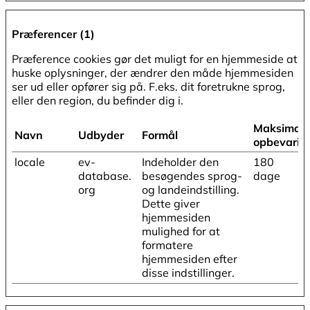
Præferencer (1)
Præference cookies gør det muligt for en hjemmeside at
huske oplysninger, der ændrer den måde hjemmesiden
ser ud eller opfører sig på. F.eks. dit foretrukne sprog,
eller den region, du befinder dig i.
Maksimal
Navn
Udbyder
Formål
opbevarin
locale
ev-
Indeholder den
180
database.
besøgendes sprog-
dage
org
og landeindstilling.
Dette giver
hjemmesiden
mulighed for at
formatere
hjemmesiden efter
disse indstillinger.