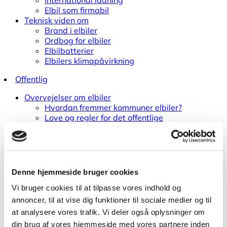
Elbil som firmabil
Teknisk viden om
Brand i elbiler
Ordbog for elbiler
Elbilbatterier
Elbilers klimapåvirkning
Offentlig
Overvejelser om elbiler
Hvordan fremmer kommuner elbiler?
Love og regler for det offentlige
Guides til offentlige
Cases fra kommuner
Hvad koster en elbil?
Totale omkostninger
Registreringsafgift
Denne hjemmeside bruger cookies
Ejerafgifter
Vi bruger cookies til at tilpasse vores indhold og
Ladeinfrastruktur
Ladestrategier i kommuner
annoncer, til at vise dig funktioner til sociale medier og til
Ladeinfrastruktur i byen
at analysere vores trafik. Vi deler også oplysninger om
Hvad koster ladeinfrastruktur?
din brug af vores hjemmeside med vores partnere inden