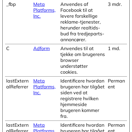
_fbp
Meta
Anvendes af
3 mdr.
Platforms,
Facebook til at
Inc.
levere forskellige
reklame-tjenester,
herunder realtids-
bud fra tredjeparts-
annoncører.
C
Adform
Anvendes til at
1 md.
tjekke om brugerens
browser
understøtter
cookies.
lastExtern
Meta
Identificere hvordan
Perman
alReferrer
Platforms,
brugeren har tilgået
ent
Inc.
siden ved at
registrere hvilken
hjemmeside
brugeren kommer
fra.
lastExtern
Meta
Identificere hvordan
Perman
alReferrer
Platforms,
brugeren har tilgået
ent