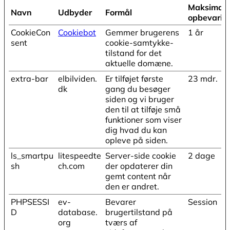
Maksimal
Navn
Udbyder
Formål
opbevarin
CookieCon
Cookiebot
Gemmer brugerens
1 år
sent
cookie-samtykke-
tilstand for det
aktuelle domæne.
extra-bar
elbilviden.
Er tilføjet første
23 mdr.
dk
gang du besøger
siden og vi bruger
den til at tilføje små
funktioner som viser
dig hvad du kan
opleve på siden.
ls_smartpu
litespeedte
Server-side cookie
2 dage
sh
ch.com
der opdaterer din
gemt content når
den er andret.
PHPSESSI
ev-
Bevarer
Session
D
database.
brugertilstand på
org
tværs af