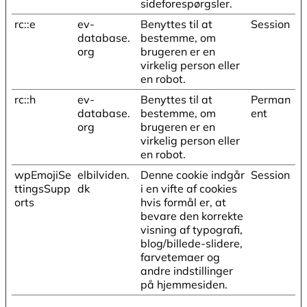
sideforespørgsler.
rc::e
ev-
Benyttes til at
Session
database.
bestemme, om
org
brugeren er en
virkelig person eller
en robot.
rc::h
ev-
Benyttes til at
Perman
database.
bestemme, om
ent
org
brugeren er en
virkelig person eller
en robot.
wpEmojiSe
elbilviden.
Denne cookie indgår
Session
ttingsSupp
dk
i en vifte af cookies
orts
hvis formål er, at
bevare den korrekte
visning af typografi,
blog/billede-slidere,
farvetemaer og
andre indstillinger
på hjemmesiden.