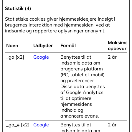
Statistik (4)
Statistiske cookies giver hjemmesideejere indsigt i
brugernes interaktion med hjemmesiden, ved at
indsamle og rapportere oplysninger anonymt.
Maksimal
Navn
Udbyder
Formål
opbevarin
_ga [x2]
Google
Benyttes til at
2 år
indsamle data om
brugerens platform
(PC, tablet el. mobil)
og præferencer -
Disse data benyttes
af Google Analytics
til at optimere
hjemmesidens
indhold og
annoncerelevans.
_ga_# [x2]
Google
Benyttes til at
2 år
indsamle data om