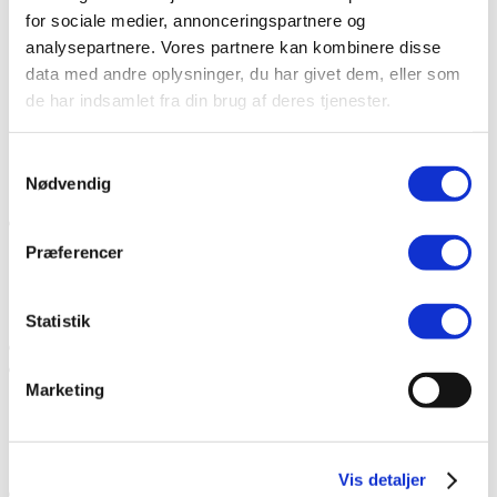
Køb og udbud af ladeinfrastruktur
for sociale medier, annonceringspartnere og
Kontrakter for ladeinfrastruktur
analysepartnere. Vores partnere kan kombinere disse
Ladeinfrastruktur i turistområder
Ladepunktsberegner til kommuner
data med andre oplysninger, du har givet dem, eller som
Teknisk viden om
de har indsamlet fra din brug af deres tjenester.
Brand i elbiler
Ordbog for elbiler
Elbilbatterier
Samtykkevalg
Elbilers klimapåvirkning
Nødvendig
Boligorganisationer
Præferencer
Planlægning af ladeløsninger
Vejledninger
Cases fra boligorganisationer
Statistik
Ladekort Old
TCO
Marketing
Beregning af totaleomkostninger
TCO Beregner for el-varevogne
Miljøstyrelsens TCO-beregner
Vis detaljer
Puljer