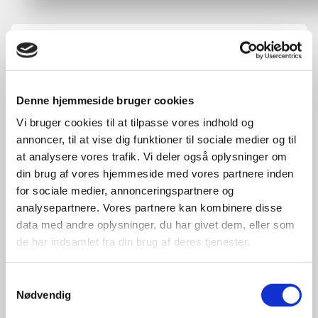
For første gang i år er ingen af de små elbiler i
A/B segmentet repræsenteret blandt de ti mest
solgte elbiler i Danmark.
Denne hjemmeside bruger cookies
Vi bruger cookies til at tilpasse vores indhold og
Til gengæld ser vi Fords Mustang Mach-E og
annoncer, til at vise dig funktioner til sociale medier og til
Teslas Model Y fra D segmentet. Det ser vi som
at analysere vores trafik. Vi deler også oplysninger om
et tegn på, at den danske befolkning begynder at
din brug af vores hjemmeside med vores partnere inden
benytte elbilen som den primære bil i
for sociale medier, annonceringspartnere og
husholdningen.
analysepartnere. Vores partnere kan kombinere disse
data med andre oplysninger, du har givet dem, eller som
TCO’en beror på de ti mest solgte elbiler i
de har indsamlet fra din brug af deres tjenester.
Danmark fra juni til august 2021.
Samtykkevalg
De inkluderede biler er:
Nødvendig