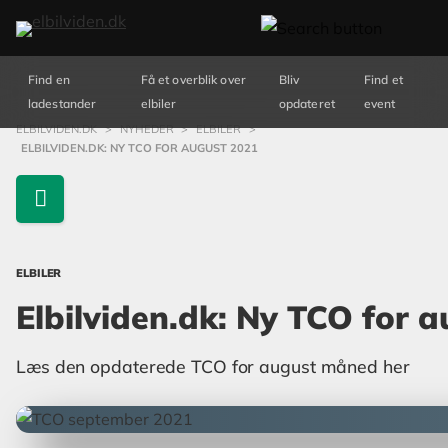
Find en
Få et overblik over
Bliv
Find et
ladestander
elbiler
opdateret
event
ELBILVIDEN.DK
>
NYHEDER
>
ELBILER
>
ELBILVIDEN.DK: NY TCO FOR AUGUST 2021
ELBILER
Elbilviden.dk: Ny TCO for 
Læs den opdaterede TCO for august måned her