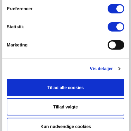
Skode Enyaq IV 50
Præferencer
VW ID.3
Audi Q4
Statistik
Hyundai Ioniq 5 Standard Range
Marketing
Hyundai Kona electric pure
VW ID.4
Tesla Model 3 standard Plus
Vis detaljer
Mercedes EQA 250
Ford Mach-E SR RWD
Tillad alle cookies
Tesla Model Y Long Range
Tillad valgte
Se
TCO’en her.
Kun nødvendige cookies