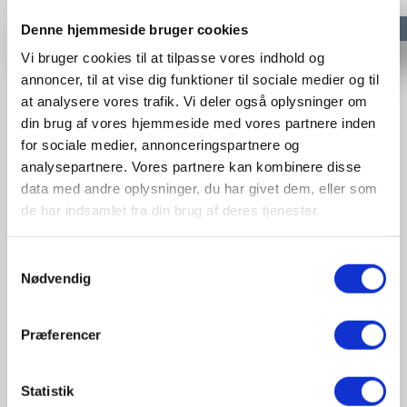
Denne hjemmeside bruger cookies
Vi bruger cookies til at tilpasse vores indhold og
annoncer, til at vise dig funktioner til sociale medier og til
at analysere vores trafik. Vi deler også oplysninger om
Så er TCO oversigten opdateret, og denne gang
din brug af vores hjemmeside med vores partnere inden
er det en ny-kommer som stjæler
for sociale medier, annonceringspartnere og
opmærksomheden.
analysepartnere. Vores partnere kan kombinere disse
data med andre oplysninger, du har givet dem, eller som
de har indsamlet fra din brug af deres tjenester.
Den nye Fiat 500e, er spændende med mange
forskellige udstyrsmuligheder inklusiv en
Samtykkevalg
cabriolet variant, men også med forskellige
Nødvendig
batterier og ladetider, og så er den jo en smart
lille bil.
Præferencer
De har et super leasingtilbud med 15.000 km pr
år, uden udbetaling og inklusiv serviceaftale, som
Statistik