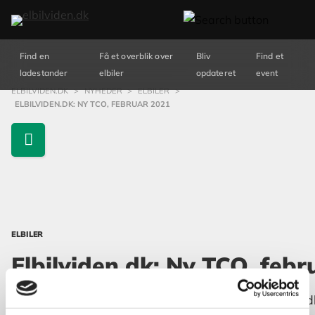
Find en
Få et overblik over
Bliv
Find et
ladestander
elbiler
opdateret
event
ELBILVIDEN.DK
>
NYHEDER
>
ELBILER
>
ELBILVIDEN.DK: NY TCO, FEBRUAR 2021
ELBILER
Elbilviden.dk: Ny TCO, febr
Opdateret TCO oversigt ligger nu klar på elbilviden.d