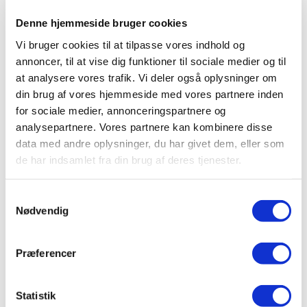
Overvejelser om elbiler
Denne hjemmeside bruger cookies
Hvordan fremmer kommuner elbiler?
Vi bruger cookies til at tilpasse vores indhold og
Love og regler for det offentlige
Guides til offentlige
annoncer, til at vise dig funktioner til sociale medier og til
Cases fra kommuner
at analysere vores trafik. Vi deler også oplysninger om
Hvad koster en elbil?
din brug af vores hjemmeside med vores partnere inden
Totale omkostninger
for sociale medier, annonceringspartnere og
Registreringsafgift
analysepartnere. Vores partnere kan kombinere disse
Ejerafgifter
Ladeinfrastruktur
data med andre oplysninger, du har givet dem, eller som
Ladestrategier i kommuner
de har indsamlet fra din brug af deres tjenester.
Ladeinfrastruktur i byen
Hvad koster ladeinfrastruktur?
Samtykkevalg
Køb og udbud af ladeinfrastruktur
Nødvendig
Kontrakter for ladeinfrastruktur
Ladeinfrastruktur i turistområder
Ladepunktsberegner til kommuner
Teknisk viden om
Præferencer
Brand i elbiler
Ordbog for elbiler
Elbilbatterier
Statistik