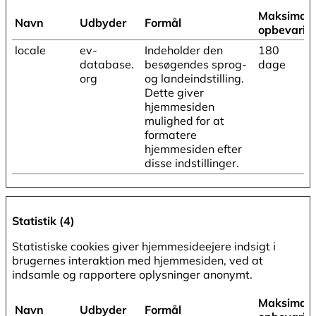
Maksimal
Navn
Udbyder
Formål
opbevarin
locale
ev-
Indeholder den
180
database.
besøgendes sprog-
dage
org
og landeindstilling.
Dette giver
hjemmesiden
mulighed for at
formatere
hjemmesiden efter
disse indstillinger.
Statistik (4)
Statistiske cookies giver hjemmesideejere indsigt i
brugernes interaktion med hjemmesiden, ved at
indsamle og rapportere oplysninger anonymt.
Maksimal
Navn
Udbyder
Formål