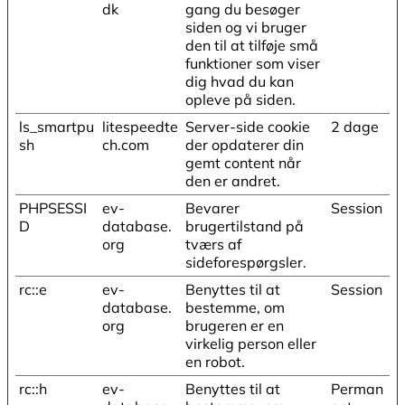
dk
gang du besøger
siden og vi bruger
den til at tilføje små
funktioner som viser
dig hvad du kan
opleve på siden.
ls_smartpu
litespeedte
Server-side cookie
2 dage
sh
ch.com
der opdaterer din
gemt content når
den er andret.
PHPSESSI
ev-
Bevarer
Session
D
database.
brugertilstand på
org
tværs af
sideforespørgsler.
rc::e
ev-
Benyttes til at
Session
database.
bestemme, om
org
brugeren er en
virkelig person eller
en robot.
rc::h
ev-
Benyttes til at
Perman