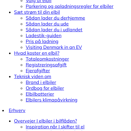
Valg af elbil
Parkering og opladningsregler for elbiler
Sæt strøm til din elbil
Sådan lader du derhjemme
Sådan lader du ude
Sådan lader du i udlandet
Ladestik-guiden
Pris på ladning
Visiting Denmark in an EV
Hvad koster en elbil?
Totaleomkostninger
Registreringsafgift
Ejerafgifter
Teknisk viden om
Brand i elbiler
Ordbog for elbiler
Elbilbatterier
Elbilers klimapåvirkning
Erhverv
Overvejer I elbiler i bilflåden?
Inspiration når I skifter til el