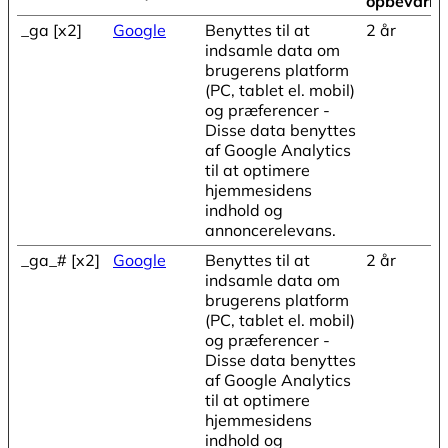
opbevarin
_ga [x2]
Google
Benyttes til at
2 år
indsamle data om
brugerens platform
(PC, tablet el. mobil)
og præferencer -
Disse data benyttes
af Google Analytics
til at optimere
hjemmesidens
indhold og
annoncerelevans.
_ga_# [x2]
Google
Benyttes til at
2 år
indsamle data om
brugerens platform
(PC, tablet el. mobil)
og præferencer -
Disse data benyttes
af Google Analytics
til at optimere
hjemmesidens
indhold og