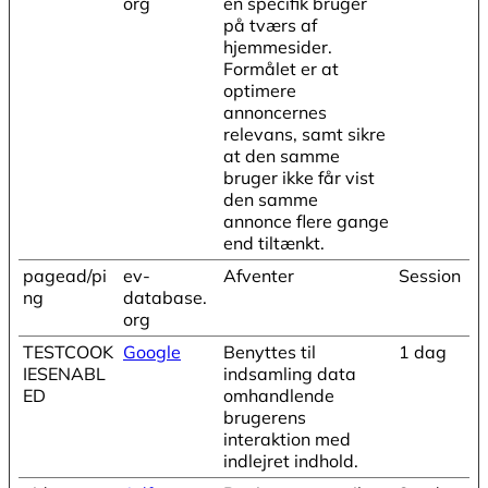
org
en specifik bruger
på tværs af
hjemmesider.
Formålet er at
optimere
annoncernes
relevans, samt sikre
at den samme
bruger ikke får vist
den samme
annonce flere gange
end tiltænkt.
pagead/pi
ev-
Afventer
Session
ng
database.
org
TESTCOOK
Google
Benyttes til
1 dag
IESENABL
indsamling data
ED
omhandlende
brugerens
interaktion med
indlejret indhold.