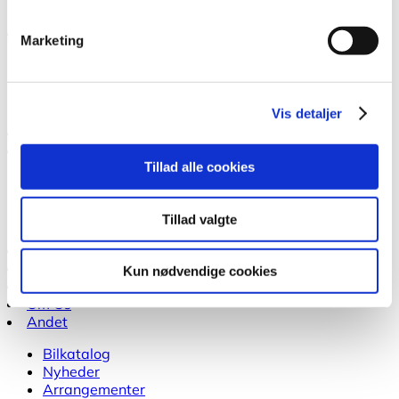
Elbilers klimapåvirkning
Boligorganisationer
Marketing
Planlægning af ladeløsninger
Vejledninger
Cases fra boligorganisationer
Vis detaljer
Ladekort Old
TCO
Tillad alle cookies
Beregning af totaleomkostninger
TCO Beregner for el-varevogne
Miljøstyrelsens TCO-beregner
Tillad valgte
Puljer
Nyheder
Kun nødvendige cookies
Events
Om Os
Andet
Bilkatalog
Nyheder
Arrangementer