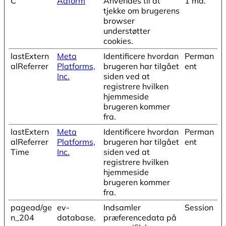
C
Adform
Anvendes til at
1 md.
tjekke om brugerens
browser
understøtter
cookies.
lastExtern
Meta
Identificere hvordan
Perman
alReferrer
Platforms,
brugeren har tilgået
ent
Inc.
siden ved at
registrere hvilken
hjemmeside
brugeren kommer
fra.
lastExtern
Meta
Identificere hvordan
Perman
alReferrer
Platforms,
brugeren har tilgået
ent
Time
Inc.
siden ved at
registrere hvilken
hjemmeside
brugeren kommer
fra.
pagead/ge
ev-
Indsamler
Session
n_204
database.
præferencedata på