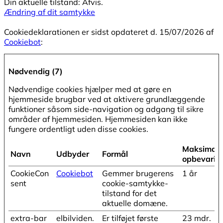
Din aktuelle tilstand: Afvis.
Ændring af dit samtykke
Cookiedeklarationen er sidst opdateret d. 15/07/2026 af
Cookiebot
:
Nødvendig (7)
Nødvendige cookies hjælper med at gøre en
hjemmeside brugbar ved at aktivere grundlæggende
funktioner såsom side-navigation og adgang til sikre
områder af hjemmesiden. Hjemmesiden kan ikke
fungere ordentligt uden disse cookies.
Maksimal
Navn
Udbyder
Formål
opbevarin
CookieCon
Cookiebot
Gemmer brugerens
1 år
sent
cookie-samtykke-
tilstand for det
aktuelle domæne.
extra-bar
elbilviden.
Er tilføjet første
23 mdr.