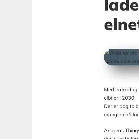
lade
elne
Med en kraftig 
elbiler i 2030.
Der er dog to b
manglen på lade
Andreas Thingv
den nyeste for