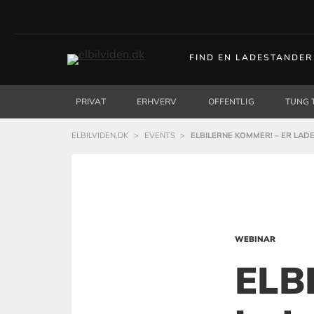
FIND EN LADESTANDER
PRIVAT
ERHVERV
OFFENTLIG
TUNG 
ELBILVIDEN.DK
>
EVENTS
>
ELBILERNE KOMMER! – ER LAD
WEBINAR
ELB