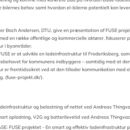
 bilernes behov samt hvordan el-bilerne potentielt kan leve
er Bach Andersen, DTU, give en præsentation af FUSE projekt
d en række offentlige og kommercielle aktører, fokuserer 
ur i byområder.
SE er at udvikle en ladeinfrastruktur til Frederiksberg, so
 ladebehovet for kommunens indbyggere – samtidig med at de
ur er fremtidssikret ved at den tillader kommunikation med e
. (fuse-projekt.dk/).
adeinfrastruktur og belastning af nettet ved Andreas Thingv
mart opladning, V2G og batterilevetid ved Andreas Thingva
ASE: FUSE projektet - En smart og effektiv ladeinfrastruktur 