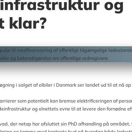
infrastruktur og
t klar?
øgning i salget af elbiler i Danmark ser landet ud til at nå op
arrierer som potentielt kan bremse elektrificeringen af pers
infrastruktur og elnettets evne til at levere den fornødne ef
ad, der netop har afsluttet sin PhD afhandling på området, 
skning og komme med konkrete bud på hvordan både ladest