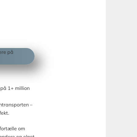
 på 1+ million
ontransporten –
fekt.
fortælle om
andere og elnet