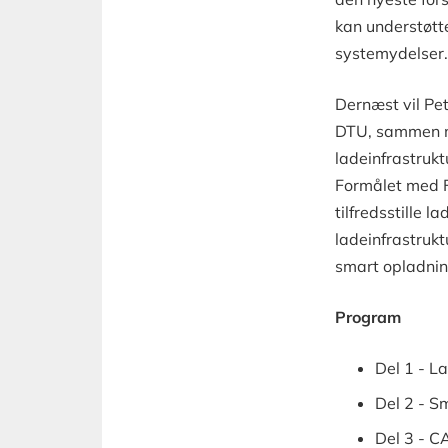
kan understøtte
systemydelser.
Dernæst vil Pet
DTU, sammen me
ladeinfrastrukt
Formålet med FU
tilfredsstille
ladeinfrastrukt
smart opladning
Program
Del 1 - L
Del 2 - S
Del 3 - C