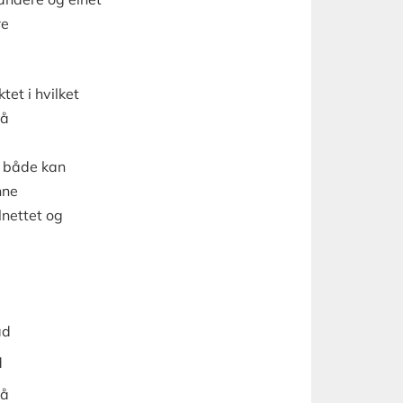
re
et i hvilket
på
m både kan
nne
lnettet og
ad
d
på