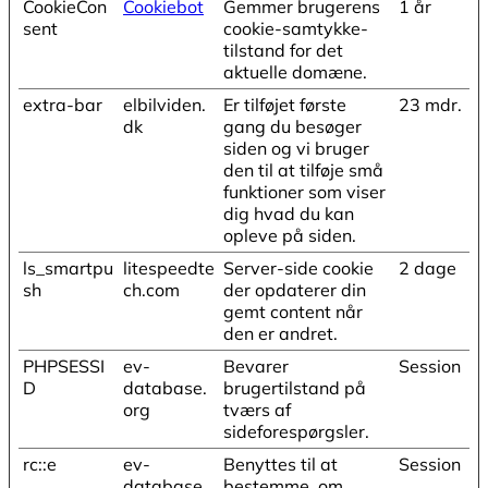
CookieCon
Cookiebot
Gemmer brugerens
1 år
sent
cookie-samtykke-
tilstand for det
aktuelle domæne.
extra-bar
elbilviden.
Er tilføjet første
23 mdr.
dk
gang du besøger
siden og vi bruger
den til at tilføje små
funktioner som viser
dig hvad du kan
opleve på siden.
ls_smartpu
litespeedte
Server-side cookie
2 dage
sh
ch.com
der opdaterer din
gemt content når
den er andret.
PHPSESSI
ev-
Bevarer
Session
D
database.
brugertilstand på
org
tværs af
sideforespørgsler.
rc::e
ev-
Benyttes til at
Session
database.
bestemme, om