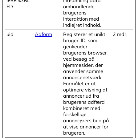
IESENABL
indsamling data
ED
omhandlende
brugerens
interaktion med
indlejret indhold.
uid
Adform
Registerer et unikt
2 mdr.
bruger-ID, som
genkender
brugerens browser
ved besøg på
hjemmesider, der
anvender samme
annoncenetværk.
Formålet er at
optimere visning af
annoncer ud fra
brugerens adfærd
kombineret med
forskellige
annoncørers bud på
at vise annoncer for
brugeren.