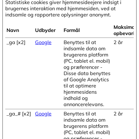
Statistiske cookies giver hjemmesideejere indsigt i
brugernes interaktion med hjemmesiden, ved at
indsamle og rapportere oplysninger anonymt.
Maksimal
Navn
Udbyder
Formål
opbevarin
_ga [x2]
Google
Benyttes til at
2 år
indsamle data om
brugerens platform
(PC, tablet el. mobil)
og præferencer -
Disse data benyttes
af Google Analytics
til at optimere
hjemmesidens
indhold og
annoncerelevans.
_ga_# [x2]
Google
Benyttes til at
2 år
indsamle data om
brugerens platform
(PC, tablet el. mobil)
og præferencer -