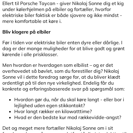
Ellert til Porsche Taycan - giver Nikolaj Sonne dig et kig
under kølerhjelmen på elbiler og fortæller, hvorfor
elektriske biler faktisk er både sjovere og ikke mindst -
mere komfortable at køre i.
Bliv klogere på elbiler
Før i tiden var elektriske biler enten dyre eller dårlige. I
dag er der mange muligheder for at blive godt og grønt
kørende i alle prisklasser.
Men hvordan er hverdagen som elbilist – og er det
overhovedet så bøvlet, som du forestiller dig? Nikolaj
Sonne vil i dette foredrag sørge for, at du bliver klædt
ordentligt på til den nye virkelighed. Endelig får du
konkrete og erfaringsbaserede svar på spørgsmål som:
Hvordan gør du, når du skal køre langt - eller bor i
lejlighed uden egen stikkontakt?
Hvor langt rækker en kilowatttime?
Hvad er den bedste kur mod rækkevidde-angst?
Det og meget mere fortæller Nikolaj Sonne om i sit