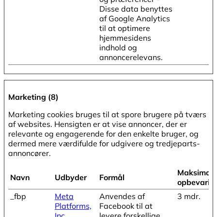
Disse data benyttes
af Google Analytics
til at optimere
hjemmesidens
indhold og
annoncerelevans.
Marketing (8)
Marketing cookies bruges til at spore brugere på tværs
af websites. Hensigten er at vise annoncer, der er
relevante og engagerende for den enkelte bruger, og
dermed mere værdifulde for udgivere og tredjeparts-
annoncører.
Maksimal
Navn
Udbyder
Formål
opbevarin
_fbp
Meta
Anvendes af
3 mdr.
Platforms,
Facebook til at
Inc.
levere forskellige