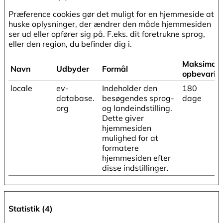
Præference cookies gør det muligt for en hjemmeside at
huske oplysninger, der ændrer den måde hjemmesiden
ser ud eller opfører sig på. F.eks. dit foretrukne sprog,
eller den region, du befinder dig i.
Maksimal
Navn
Udbyder
Formål
opbevarin
locale
ev-
Indeholder den
180
database.
besøgendes sprog-
dage
org
og landeindstilling.
Dette giver
hjemmesiden
mulighed for at
formatere
hjemmesiden efter
disse indstillinger.
Statistik (4)