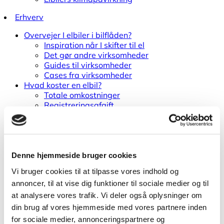
Erhverv
Overvejer I elbiler i bilflåden?
Inspiration når I skifter til el
Det gør andre virksomheder
Guides til virksomheder
Cases fra virksomheder
Hvad koster en elbil?
Totale omkostninger
Registreringsafgift
Ejerafgifter
Fradrag for medarbejderen
Muligheder for støtte
Sæt strøm til jeres bilflåde
Opsæt ladestandere på virksomheden
Denne hjemmeside bruger cookies
Ladestandere i byen
Vi bruger cookies til at tilpasse vores indhold og
Ladestik
annoncer, til at vise dig funktioner til sociale medier og til
Hvad koster ladestandere?
International ladning
at analysere vores trafik. Vi deler også oplysninger om
Elbil som firmabil
din brug af vores hjemmeside med vores partnere inden
Teknisk viden om
for sociale medier, annonceringspartnere og