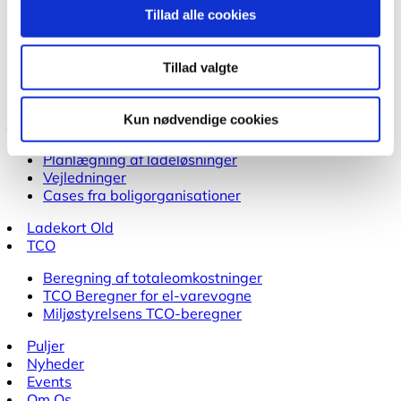
Ladepunktsberegner til kommuner
Tillad alle cookies
Teknisk viden om
Brand i elbiler
Ordbog for elbiler
Tillad valgte
Elbilbatterier
Elbilers klimapåvirkning
Kun nødvendige cookies
Boligorganisationer
Planlægning af ladeløsninger
Vejledninger
Cases fra boligorganisationer
Ladekort Old
TCO
Beregning af totaleomkostninger
TCO Beregner for el-varevogne
Miljøstyrelsens TCO-beregner
Puljer
Nyheder
Events
Om Os